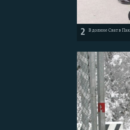
2
В долине Сват в Па