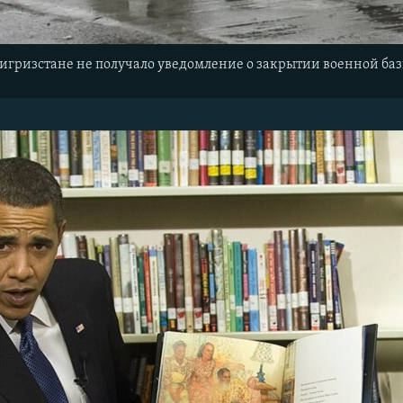
Кигризстане не получало уведомление о закрытии военной ба