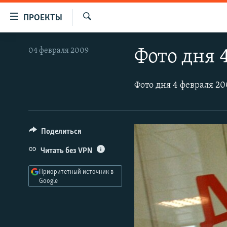
Ссылки
ПРОЕКТЫ
для
Искать
упрощенного
ПРОГРАММЫ
04 февраля 2009
Фото дня 
доступа
ПОДКАСТЫ
Вернуться
АВТОРСКИЕ ПРОЕКТЫ
Фото дня 4 февраля 20
к
основному
ЦИТАТЫ СВОБОДЫ
содержанию
МНЕНИЯ
Вернутся
Поделиться
КУЛЬТУРА
к
главной
Читать без VPN
IDEL.РЕАЛИИ
навигации
Приоритетный источник в
КАВКАЗ.РЕАЛИИ
Вернутся
Google
к
СЕВЕР.РЕАЛИИ
поиску
СИБИРЬ.РЕАЛИИ