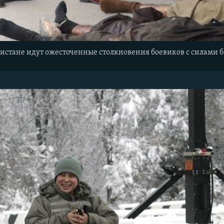
кистане идут ожесточенные столкновения боевиков с силами 