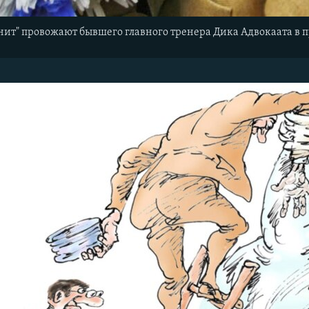
нит" провожают бывшего главного тренера Дика Адвокаата в 