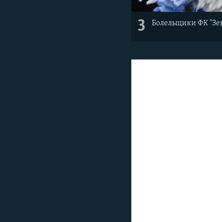
3
Болельщики ФК "Зе