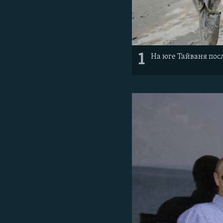
1
На юге Тайваня пос