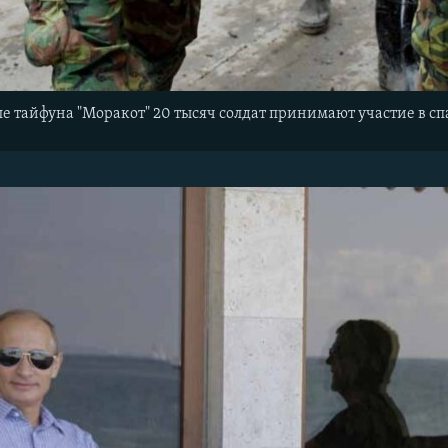
ле тайфуна "Моракот" 20 тысяч солдат принимают участие в с