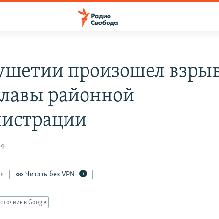
ушетии произошел взрыв
главы районной
истрации
09
ся
Читать без VPN
сточник в Google