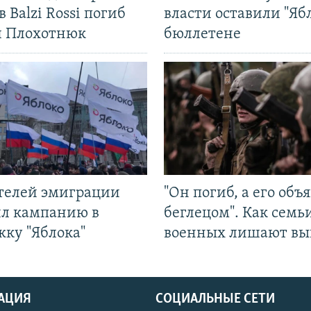
в Balzi Rossi погиб
власти оставили "Ябл
л Плохотнюк
бюллетене
ятелей эмиграции
"Он погиб, а его объ
ил кампанию в
беглецом". Как семь
жку "Яблока"
военных лишают вы
АЦИЯ
СОЦИАЛЬНЫЕ СЕТИ