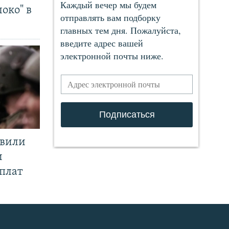
око" в
явили
и
плат