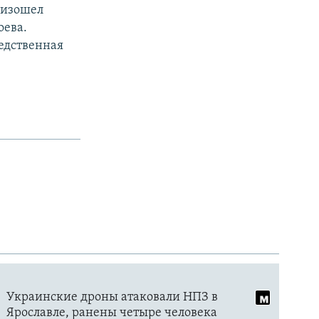
оизошел
оева.
ледственная