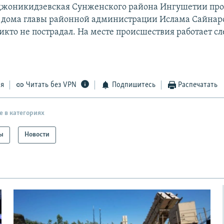
рджоникидзевская Сунженского района Ингушетии пр
т дома главы районной администрации Ислама Сайнар
икто не пострадал. На месте происшествия работает с
ся
Читать без VPN
Подпишитесь
Распечатать
е в категориях
ы
Новости