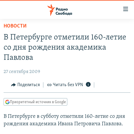
Ссылки
для
упрощенного
НОВОСТИ
ПРОГРАММЫ
доступа
В Петербурге отметили 160-летие
ПОДКАСТЫ
Вернуться
со дня рождения академика
к
АВТОРСКИЕ ПРОЕКТЫ
Павлова
основному
ЦИТАТЫ СВОБОДЫ
содержанию
27 сентября 2009
Вернутся
МНЕНИЯ
к
Поделиться
Читать без VPN
КУЛЬТУРА
главной
навигации
IDEL.РЕАЛИИ
Приоритетный источник в Google
Вернутся
КАВКАЗ.РЕАЛИИ
к
В Петербурге в субботу отметили 160-летие со дня
СЕВЕР.РЕАЛИИ
поиску
рождения академика Ивана Петровича Павлова.
СИБИРЬ.РЕАЛИИ