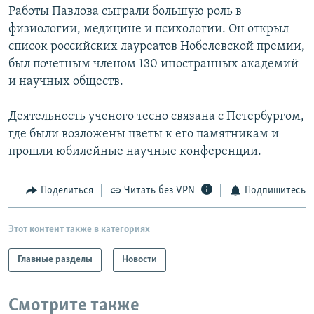
Работы Павлова сыграли большую роль в
РАСПИСАНИЕ ВЕЩАНИЯ
физиологии, медицине и психологии. Он открыл
ПОДПИШИТЕСЬ НА РАССЫЛКУ
список российских лауреатов Нобелевской премии,
был почетным членом 130 иностранных академий
СОЦИАЛЬНЫЕ СЕТИ
и научных обществ.
Деятельность ученого тесно связана с Петербургом,
где были возложены цветы к его памятникам и
прошли юбилейные научные конференции.
Все сайты РСЕ/РС
Поделиться
Читать без VPN
Подпишитесь
Этот контент также в категориях
Главные разделы
Новости
Смотрите также