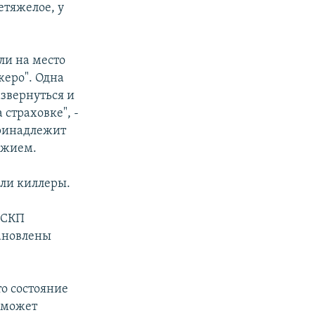
етяжелое, у
ли на место
жеро". Одна
азвернуться и
страховке", -
принадлежит
ужием.
яли киллеры.
 СКП
тановлены
о состояние
сможет