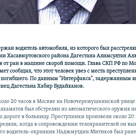
ржан водитель автомобиля, из которого был расстреля
и Хасавюртовского района Дагестана Алимсултан Ал
 от ран в машине скорой помощи. Глава СКП РФ по М
ет сообщил, что этот человек увез с места преступлен
 погибшего. По данным "Интерфакса", задержанным яв
нец Дагестана Хабир Будайханов.
около 20 часов в Москве на Новочеремушкинской улице
лхаматов был обстрелян из автоматического оружия 
о дороге в больницу. Преступники произвели около 20 
реляли, когда в сопровождении телохранителей он вы
Его водитель-охранник Наджмутдин Митиков был ране