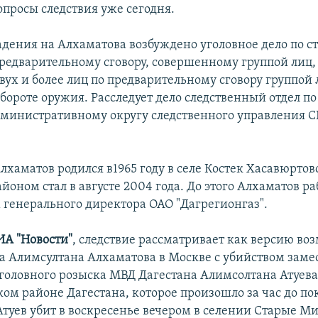
опросы следствия уже сегодня.
адения на Алхаматова возбуждено уголовное дело по ст
предварительному сговору, совершенному группой лиц
вух и более лиц по предварительному сговору группой 
бороте оружия. Расследует дело следственный отдел по
министративному округу следственного управления С
лхаматов родился в1965 году в селе Костек Хасавюртов
йоном стал в августе 2004 года. До этого Алхаматов ра
 генерального директора ОАО "Дагрегионгаз".
А "Новости"
, следствие рассматривает как версию в
ва Алимсултана Алхаматова в Москве с убийством заме
головного розыска МВД Дагестана Алимсолтана Атуева
ом районе Дагестана, которое произошло за час до п
Атуев убит в воскресенье вечером в селении Старые Ми