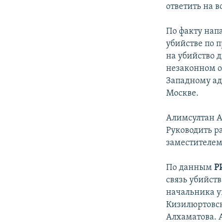
ответить на в
По факту нап
убийстве по 
на убийство д
незаконном о
Западному ад
Москве.
Алимсултан А
Руководить ра
заместителем
По данным
РИ
связь убийст
начальника у
Кизилюртовск
Алхаматова. 