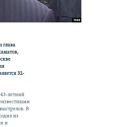
н глава
хаматов,
оскве
ия
ляется 32-
 43-летний
неизвестными
выстрелов. В
ходил из
н и