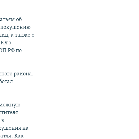
атьям об
, покушению
лиц, а также о
 Юго-
КП РФ по
ского района.
ботал
озможную
стителя
 в
окушения на
атли. Как