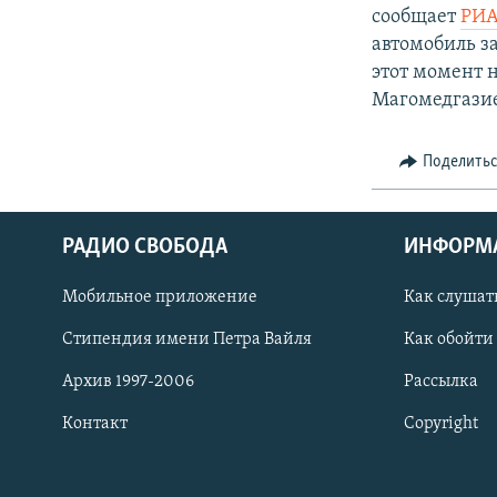
сообщает
РИА
автомобиль з
этот момент 
Магомедгазие
Поделить
РАДИО СВОБОДА
ИНФОРМ
Мобильное приложение
Как слушат
СОЦИАЛЬНЫЕ СЕТИ
Стипендия имени Петра Вайля
Как обойти
Архив 1997-2006
Рассылка
Контакт
Copyright
Все сайты РСЕ/РС