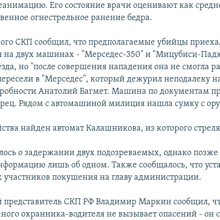
реанимацию. Его состояние врачи оценивают как средн
венное огнестрельное ранение бедра.
ного СКП сообщил, что предполагаемые убийцы приеха
 на двух машинах - "Мерседес-350" и "Мицубиси-Пад
езда, но "после совершения нападения она не смогла р
ересели в "Мерседес", который дежурил неподалеку на 
дробности Анатолий Багмет. Машина по документам 
ец. Рядом с автомашиной милиция нашла сумку с ор
йства найден автомат Калашникова, из которого стрел
лось о задержании двух подозреваемых, однако позже
нформацию лишь об одном. Также сообщалось, что ус
х участников покушения на главу администрации.
представитель СКП РФ Владимир Маркин сообщил, чт
еного охранника-водителя не вызывает опасений - он 