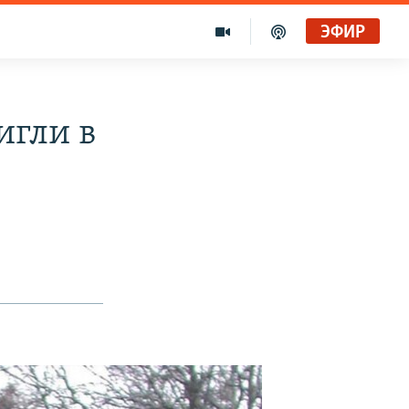
ЭФИР
Голоса и темы XX века на архивных пленках. Время гостей. Владислав Белов, директор Центра германских исследований Института Европы
Радио Свобода
игли в
"Убить нормальную экономику – это убить страну"
Радио Свобода Live