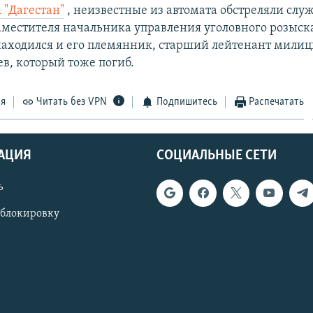
 "Дагестан"
, неизвестные из автомата обстреляли сл
аместителя начальника управления уголовного розыск
находился и его племянник, старший лейтенант милиц
в, который тоже погиб.
ся
Читать без VPN
Подпишитесь
Распечатать
АЦИЯ
СОЦИАЛЬНЫЕ СЕТИ
ь
 блокировку