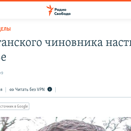
ДЕЛЫ
танского чиновника наст
е
09
ся
Читать без VPN
сточник в Google