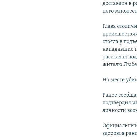
доставлен в 
него множест
Глава столич
происшествия
стояла у подъ
нападавшие п
рассказал по
жителю Любер
На месте уби
Ранее сообща
подтвердил и
личности все
Официальный 
здоровья ран