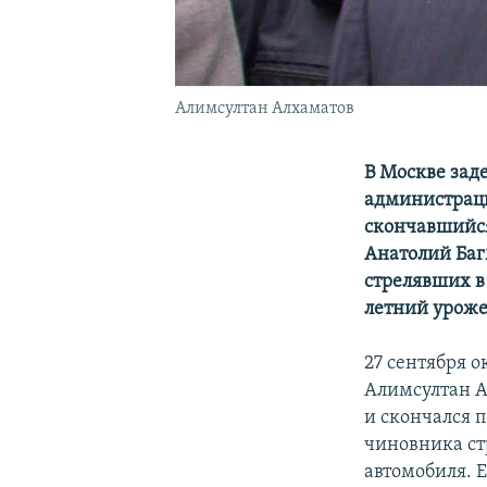
Алимсултан Алхаматов
В Москве заде
администраци
скончавшийся
Анатолий Багм
стрелявших в
летний уроже
27 сентября 
Алимсултан А
и скончался п
чиновника ст
автомобиля. 