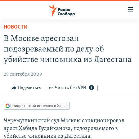
Ссылки
для
упрощенного
НОВОСТИ
ПРОГРАММЫ
доступа
В Москве арестован
ПОДКАСТЫ
Вернуться
подозреваемый по делу об
к
АВТОРСКИЕ ПРОЕКТЫ
убийстве чиновника из Дагестана
основному
ЦИТАТЫ СВОБОДЫ
содержанию
29 сентября 2009
Вернутся
МНЕНИЯ
к
Поделиться
Читать без VPN
КУЛЬТУРА
главной
навигации
IDEL.РЕАЛИИ
Приоритетный источник в Google
Вернутся
КАВКАЗ.РЕАЛИИ
к
Черемушкинский суд Москвы санкционировал
СЕВЕР.РЕАЛИИ
поиску
арест Хабида Будайханова, подозреваемого в
СИБИРЬ.РЕАЛИИ
убийстве чиновника из Дагестана.