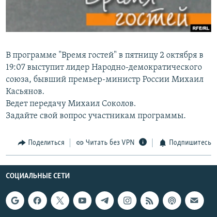
РАСПИСАНИЕ ВЕЩАНИЯ
ПОДПИШИТЕСЬ НА РАССЫЛКУ
СОЦИАЛЬНЫЕ СЕТИ
В программе "Время гостей" в пятницу 2 октября в
19:07 выступит лидер Народно-демократического
союза, бывший премьер-министр России Михаил
Касьянов.
Ведет передачу Михаил Соколов.
Задайте свой вопрос участникам программы.
Все сайты РСЕ/РС
Поделиться
Читать без VPN
Подпишитесь
СОЦИАЛЬНЫЕ СЕТИ