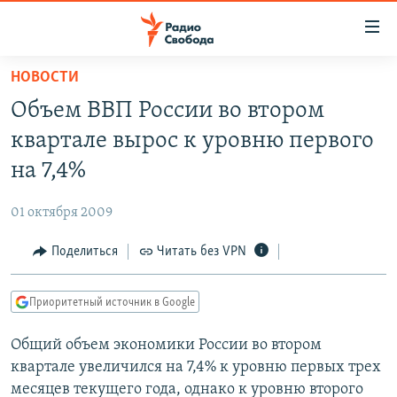
Ссылки
для
упрощенного
НОВОСТИ
ПРОГРАММЫ
доступа
Объем ВВП России во втором
ПОДКАСТЫ
Вернуться
квартале вырос к уровню первого
к
АВТОРСКИЕ ПРОЕКТЫ
на 7,4%
основному
ЦИТАТЫ СВОБОДЫ
содержанию
01 октября 2009
Вернутся
МНЕНИЯ
к
Поделиться
Читать без VPN
КУЛЬТУРА
главной
навигации
IDEL.РЕАЛИИ
Приоритетный источник в Google
Вернутся
КАВКАЗ.РЕАЛИИ
к
Общий объем экономики России во втором
СЕВЕР.РЕАЛИИ
поиску
квартале увеличился на 7,4% к уровню первых трех
СИБИРЬ.РЕАЛИИ
месяцев текущего года, однако к уровню второго