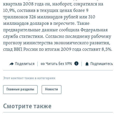
квартала 2008 года он, наоборот, сократился на
РАСПИСАНИЕ ВЕЩАНИЯ
10,9%, составив в текущих ценах более 9
ПОДПИШИТЕСЬ НА РАССЫЛКУ
триллионов 326 миллиардов рублей или 310
миллиардов долларов в пересчете. Такие
СОЦИАЛЬНЫЕ СЕТИ
предварительные данные сообщила Федеральная
служба статистики. Согласно последнему рабочему
прогнозу министерства экономического развития,
спад ВВП России по итогам 2009 года составит 8,5%.
Все сайты РСЕ/РС
Поделиться
Читать без VPN
Подпишитесь
Этот контент также в категориях
Главные разделы
Новости
Смотрите также