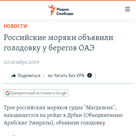
Ссылки
для
упрощенного
НОВОСТИ
ПРОГРАММЫ
доступа
Российские моряки объявили
ПОДКАСТЫ
Вернуться
голодовку у берегов ОАЭ
к
АВТОРСКИЕ ПРОЕКТЫ
основному
02 октября 2009
ЦИТАТЫ СВОБОДЫ
содержанию
Вернутся
МНЕНИЯ
Поделиться
Читать без VPN
к
КУЛЬТУРА
главной
Приоритетный источник в Google
навигации
IDEL.РЕАЛИИ
Вернутся
Трое российских моряков судна "Магдалена",
КАВКАЗ.РЕАЛИИ
к
находящегося на рейде в Дубаи (Объединенные
СЕВЕР.РЕАЛИИ
поиску
Арабские Эмираты), объявили голодовку.
СИБИРЬ.РЕАЛИИ