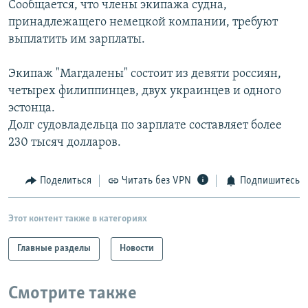
Сообщается, что члены экипажа судна,
РАСПИСАНИЕ ВЕЩАНИЯ
принадлежащего немецкой компании, требуют
ПОДПИШИТЕСЬ НА РАССЫЛКУ
выплатить им зарплаты.
Экипаж "Магдалены" состоит из девяти россиян,
СОЦИАЛЬНЫЕ СЕТИ
четырех филиппинцев, двух украинцев и одного
эстонца.
Долг судовладельца по зарплате составляет более
230 тысяч долларов.
Все сайты РСЕ/РС
Поделиться
Читать без VPN
Подпишитесь
Этот контент также в категориях
Главные разделы
Новости
Смотрите также