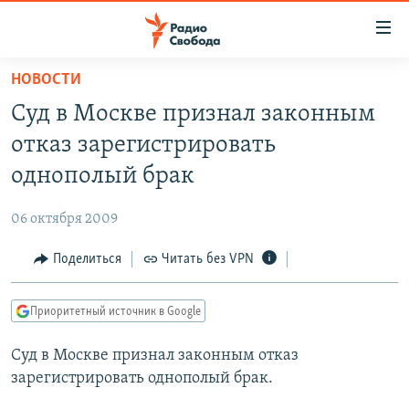
Ссылки
для
упрощенного
НОВОСТИ
ПРОГРАММЫ
доступа
Суд в Москве признал законным
ПОДКАСТЫ
Вернуться
отказ зарегистрировать
к
АВТОРСКИЕ ПРОЕКТЫ
однополый брак
основному
ЦИТАТЫ СВОБОДЫ
содержанию
06 октября 2009
Вернутся
МНЕНИЯ
к
Поделиться
Читать без VPN
КУЛЬТУРА
главной
навигации
IDEL.РЕАЛИИ
Приоритетный источник в Google
Вернутся
КАВКАЗ.РЕАЛИИ
к
Суд в Москве признал законным отказ
СЕВЕР.РЕАЛИИ
поиску
зарегистрировать однополый брак.
СИБИРЬ.РЕАЛИИ