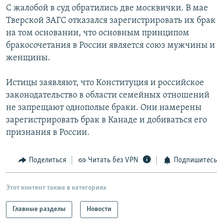
С жалобой в суд обратились две москвички. В мае
РАСПИСАНИЕ ВЕЩАНИЯ
Тверской ЗАГС отказался зарегистрировать их брак
ПОДПИШИТЕСЬ НА РАССЫЛКУ
на том основании, что основным принципом
бракосочетания в России является союз мужчины и
СОЦИАЛЬНЫЕ СЕТИ
женщины.
Истицы заявляют, что Конституция и российское
законодательство в области семейных отношений
не запрещают однополые браки. Они намерены
зарегистрировать брак в Канаде и добиваться его
Все сайты РСЕ/РС
признания в России.
Поделиться
Читать без VPN
Подпишитесь
Этот контент также в категориях
Главные разделы
Новости