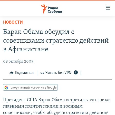
Ссылки
для
упрощенного
НОВОСТИ
ПРОГРАММЫ
доступа
Барак Обама обсудил с
ПОДКАСТЫ
Вернуться
советниками стратегию действий
к
АВТОРСКИЕ ПРОЕКТЫ
в Афганистане
основному
ЦИТАТЫ СВОБОДЫ
содержанию
08 октября 2009
Вернутся
МНЕНИЯ
к
Поделиться
Читать без VPN
КУЛЬТУРА
главной
навигации
IDEL.РЕАЛИИ
Приоритетный источник в Google
Вернутся
КАВКАЗ.РЕАЛИИ
к
Президент США Барак Обама встретился со своими
СЕВЕР.РЕАЛИИ
поиску
главными политическими и военным
СИБИРЬ.РЕАЛИИ
советниками, чтобы обсудить стратегию действий