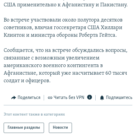
США применительно к Афганистану и Пакистану.
РАСПИСАНИЕ ВЕЩАНИЯ
ПОДПИШИТЕСЬ НА РАССЫЛКУ
Во встрече участвовали около полутора десятков
советников, влючая госсекретаря США Хиллари
СОЦИАЛЬНЫЕ СЕТИ
Клинтон и министра обороны Роберта Гейтса.
Сообщается, что на встрече обсуждались вопросы,
связанные с возможным увеличением
американского военного контингента в
Афганистане, который уже насчитывает 60 тысяч
Все сайты РСЕ/РС
солдат и офицеров.
Поделиться
Читать без VPN
Подпишитесь
Этот контент также в категориях
Главные разделы
Новости