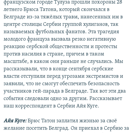
французском городе Тулуза прошли похороны 28
РАСПИСАНИЕ ВЕЩАНИЯ
летнего Брюса Татона, который скончался в
ПОДПИШИТЕСЬ НА РАССЫЛКУ
Белграде из-за тяжёлых травм, нанесенных им в
центре столицы Сербии группой хулиганов, так
называемых футбольных фанатов. Эта трагедия
СОЦИАЛЬНЫЕ СЕТИ
молодого француза вызвала резко негативную
реакцию сербской общественности и протесты
против насилия в стране, причем в таком
масштабе, в каком они раньше не случались. Мы
рассказывали, что в конце сентября сербские
Все сайты РСЕ/РС
власти отступили перед угрозами экстремистов и
заявили, что не смогут обеспечить безопасность
участников гей-парада в Белграде. Так вот эти два
события следовали одно за другим. Рассказывает
наш корреспондент в Сербии Айя Куге.
Айя Куге:
Брюс Татон заплатил жизнью за своё
желание посетить Белград. Он приехал в Сербию за