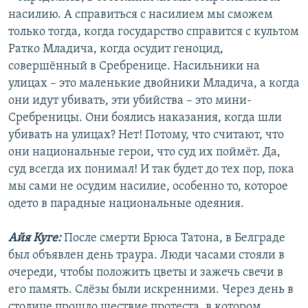
насилию. А справиться с насилием мы сможем
только тогда, когда государство справится с культом
Ратко Младича, когда осудит геноцид,
совершённый в Сребренице. Насильники на
улицах – это маленькие двойники Младича, а когда
они идут убивать, эти убийства – это мини-
Сребреницы. Они боялись наказания, когда шли
убивать на улицах? Нет! Потому, что считают, что
они национальные герои, что суд их поймёт. Да,
суд всегда их понимал! И так будет до тех пор, пока
мы сами не осудим насилие, особенно то, которое
одето в парадные национальные одеяния.
Айя Куге:
После смерти Брюса Татона, в Белграде
был объявлен день траура. Люди часами стояли в
очереди, чтобы положить цветы и зажечь свечи в
его память. Слёзы были искренними. Через день в
столице прошло шествие протеста, в котором