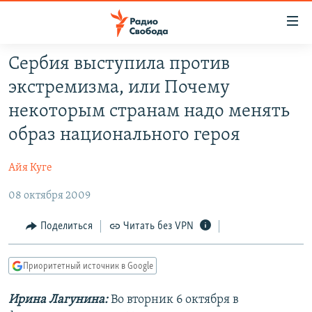
Ссылки
для
упрощенного
Сербия выступила против
ПРОГРАММЫ
доступа
экстремизма, или Почему
ПОДКАСТЫ
Вернуться
некоторым странам надо менять
к
АВТОРСКИЕ ПРОЕКТЫ
образ национального героя
основному
ЦИТАТЫ СВОБОДЫ
содержанию
Айя Куге
Вернутся
МНЕНИЯ
к
08 октября 2009
КУЛЬТУРА
главной
навигации
IDEL.РЕАЛИИ
Поделиться
Читать без VPN
Вернутся
КАВКАЗ.РЕАЛИИ
к
Приоритетный источник в Google
СЕВЕР.РЕАЛИИ
поиску
Ирина Лагунина:
Во вторник 6 октября в
СИБИРЬ.РЕАЛИИ