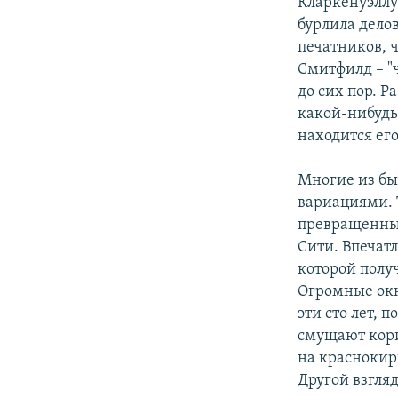
Кларкенуэллу
бурлила дело
печатников, 
Смитфилд – "
до сих пор. 
какой-нибудь 
находится его
Многие из бы
вариациями. 
превращенных
Сити. Впечатл
которой получ
Огромные окна
эти сто лет,
смущают кори
на краснокир
Другой взгля