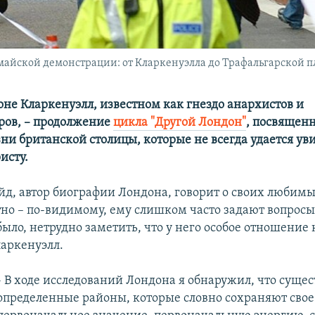
айской демонстрации: от Кларкенуэлла до Трафальгарской 
йоне
Кларкенуэлл
, известном как гнездо анархистов и
ров, – продолжение
цикла "Другой Лондон"
, посвященн
ни британской столицы, которые не всегда удается ув
исту.
д, автор биографии Лондона, говорит о своих любимы
но – по-видимому, ему слишком часто задают вопросы 
было, нетрудно заметить, что у него особое отношение 
аркенуэлл.
- В ходе исследований Лондона я обнаружил, что суще
определенные районы, которые словно сохраняют свое