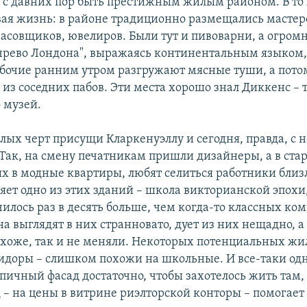
 с давних пор быть престижным жилым районом. В то 
вая жизнь: в районе традиционно размещались мастер
часовщиков, ювелиров. Были тут и пивоварни, а огро
чрево Лондона", выражаясь континентальным языком, 
Рабочие ранним утром разгружают мясные туши, а пото
из соседних пабов. Эти места хорошо знал Диккенс – 
 музей.
лых черт присущи Кларкенуэллу и сегодня, правда, с
Так, на смену печатникам пришли дизайнеры, а в ста
 в модные квартиры, любят селиться работники бли
яет одно из этих зданий – школа викторианской эпохи
илось раз в десять больше, чем когда-то классных ком
 выглядят в них странновато, дует из них нещадно, а 
 похоже, так и не меняли. Некоторых потенциальных жи
доры – слишком похожи на школьные. И все-таки одн
пичный фасад достаточно, чтобы захотелось жить там,
д – на цены в витрине риэлторской конторы – помогает