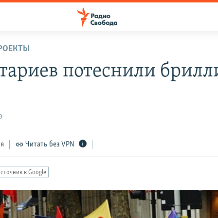
РОЕКТЫ
тариев потеснили брил
9
ся
Читать без VPN
сточник в Google