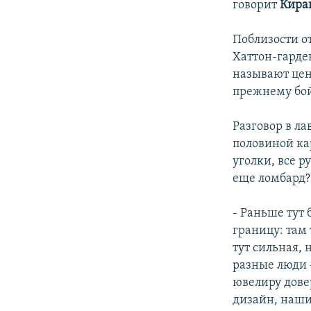
говорит
Кира
Поблизости от
Хаттон-гарде
называют цен
прежнему бой
Разговор в ла
половиной ка
уголки, все р
еще ломбард?"
- Раньше тут 
границу: там 
тут сильная, 
разные люди –
ювелиру дове
дизайн, наши