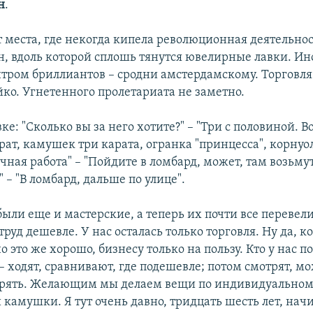
н
.
 места, где некогда кипела революционная деятельност
н, вдоль которой сплошь тянутся ювелирные лавки. Ин
тром бриллиантов – сродни амстердамскому. Торговля 
ко. Угнетенного пролетариата не заметно.
вке: "Сколько вы за него хотите?" – "Три с половиной. 
рат, камушек три карата, огранка "принцесса", корнуо
учная работа" – "Пойдите в ломбард, может, там возьмут
 – "В ломбард, дальше по улице".
были еще и мастерские, а теперь их почти все перевели
труд дешевле. У нас осталась только торговля. Ну да, 
но это же хорошо, бизнесу только на пользу. Кто у нас п
 ходят, сравнивают, где подешевле; потом смотрят, м
рять. Желающим мы делаем вещи по индивидуальному
 камушки. Я тут очень давно, тридцать шесть лет, нач