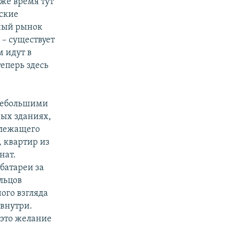
же время тут
ские
мный рынок
– существует
м идут в
теперь здесь
 небольшими
рых зданиях,
злежащего
, квартир из
нат.
батареи за
льцов
ого взгляда
 внутри.
 это желание