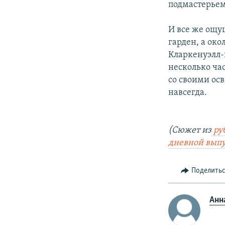
подмастерьем.
И все же ощущ
гарден, а око
Кларкенуэлл-
несколько ча
со своими ос
навсегда.
(Сюжет из
руб
дневной выпу
Поделить
Анн