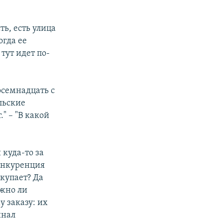
ь, есть улица
огда ее
тут идет по-
Восемнадцать с
льские
." – "В какой
 куда-то за
конкуренция
окупает? Да
ожно ли
 заказу: их
инал