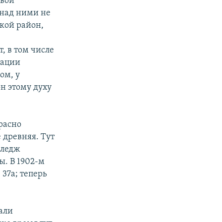
свои
 над ними не
акой район,
, в том числе
рации
ом, у
он этому духу
расно
 древняя. Тут
лледж
ы. В 1902-м
37а; теперь
али