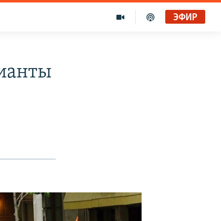
ЭФИР
лианты