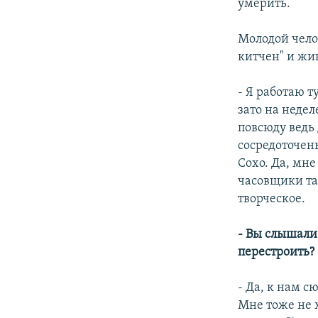
умерить.
Молодой чел
китчен" и жи
- Я работаю т
зато на недел
повсюду ведь 
сосредоточен
Сохо. Да, мн
часовщики так
творческое.
- Вы слышали
перестроить?
- Да, к нам с
Мне тоже не х