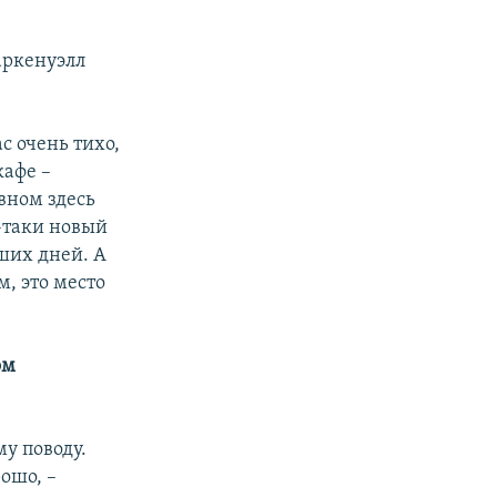
аркенуэлл
с очень тихо,
кафе –
вном здесь
-таки новый
ших дней. А
м, это место
ом
му поводу.
рошо, –