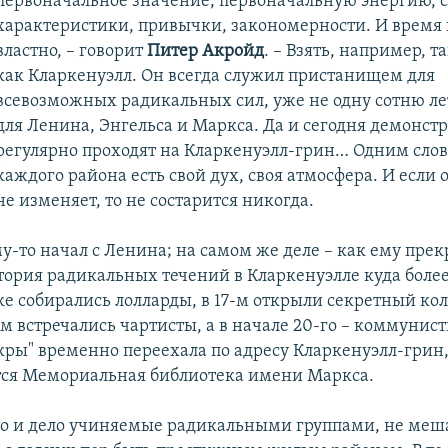
первоначальное значение, первоначальную энергию, 
характеристики, привычки, закономерности. И время
властно, – говорит
Питер Акройд
. – Взять, например, т
как Кларкенуэлл. Он всегда служил пристанищем для
всевозможных радикальных сил, уже не одну сотню лет
для Ленина, Энгельса и Маркса. Да и сегодня демонст
регулярно проходят на Кларкенуэлл-грин… Одним слов
каждого района есть свой дух, своя атмосфера. И если 
не изменяет, то не состарится никогда.
у-то начал с Ленина; на самом же деле – как ему прек
стория радикальных течений в Кларкенуэлле куда более
еке собирались лолларды, в 17-м открыли секретный ко
-м встречались чартисты, а в начале 20-го – коммунист
кры" временно переехала по адресу Кларкенуэлл-грин, 
тся Мемориальная библиотека имени Маркса.
то и дело учиняемые радикальными группами, не меш