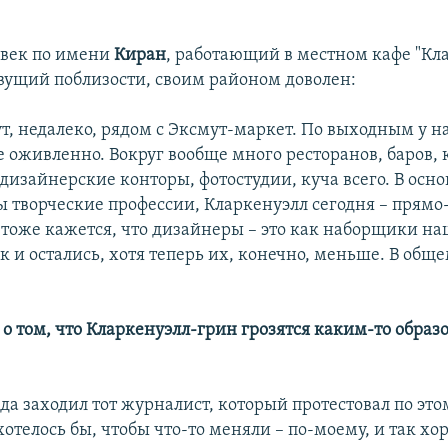
овек по имени
Киран
, работающий в местном кафе "Кл
вущий поблизости, своим районом доволен:
ут, недалеко, рядом с Эксмут-маркет. По выходным у на
е оживленно. Вокруг вообще много ресторанов, баров, 
дизайнерские конторы, фотостудии, куча всего. В осно
ы творческие профессии, Кларкенуэлл сегодня – прямо
е тоже кажется, что дизайнеры – это как наборщики на
 и остались, хотя теперь их, конечно, меньше. В обще
 о том, что Кларкенуэлл-грин грозятся каким-то образ
юда заходил тот журналист, который протестовал по это
отелось бы, чтобы что-то меняли – по-моему, и так хо