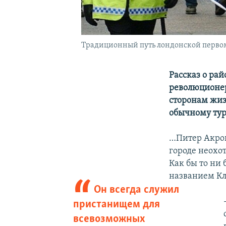
Традиционный путь лондонской первом
Рассказ о ра
революционе
сторонам жиз
обычному тур
…Питер Акрой
городе неохот
Как бы то ни 
названием Кл
Он всегда служил
пристанищем для
всевозможных