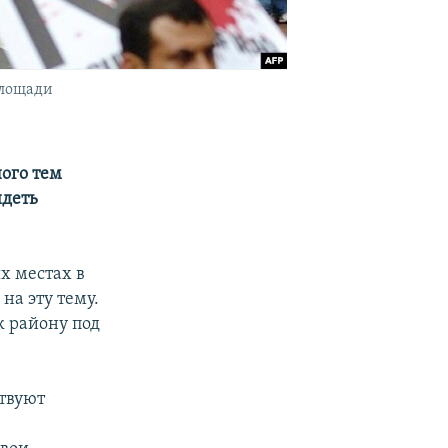
площади
ого тем
идеть
х местах в
на эту тему.
к району под
ствуют