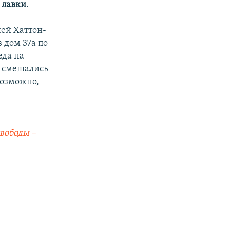
 лавки
.
чей Хаттон-
в дом 37а по
еда на
а смешались
возможно,
вободы –