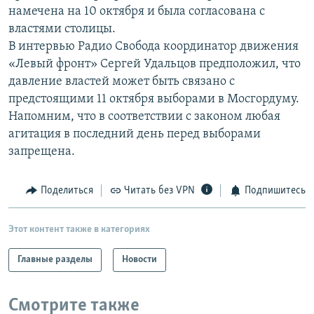
намечена на 10 октября и была согласована с
РАСПИСАНИЕ ВЕЩАНИЯ
властями столицы.
ПОДПИШИТЕСЬ НА РАССЫЛКУ
В интервью Радио Свобода координатор движения
«Левый фронт» Сергей Удальцов предположил, что
СОЦИАЛЬНЫЕ СЕТИ
давление властей может быть связано с
предстоящими 11 октября выборами в Мосгордуму.
Напомним, что в соответствии с законом любая
агитация в последний день перед выборами
запрещена.
Все сайты РСЕ/РС
Поделиться
Читать без VPN
Подпишитесь
Этот контент также в категориях
Главные разделы
Новости
Смотрите также