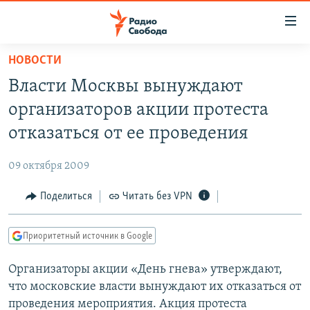
Ссылки
для
упрощенного
НОВОСТИ
ПРОГРАММЫ
доступа
Власти Москвы вынуждают
ПОДКАСТЫ
Вернуться
организаторов акции протеста
к
АВТОРСКИЕ ПРОЕКТЫ
отказаться от ее проведения
основному
ЦИТАТЫ СВОБОДЫ
содержанию
09 октября 2009
Вернутся
МНЕНИЯ
к
Поделиться
Читать без VPN
КУЛЬТУРА
главной
навигации
IDEL.РЕАЛИИ
Приоритетный источник в Google
Вернутся
КАВКАЗ.РЕАЛИИ
к
Организаторы акции «День гнева» утверждают,
СЕВЕР.РЕАЛИИ
поиску
что московские власти вынуждают их отказаться от
СИБИРЬ.РЕАЛИИ
проведения мероприятия. Акция протеста