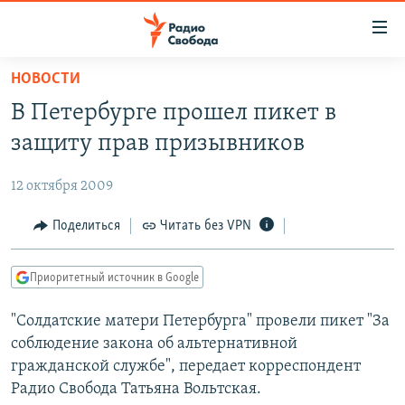
Ссылки
для
упрощенного
НОВОСТИ
ПРОГРАММЫ
доступа
В Петербурге прошел пикет в
ПОДКАСТЫ
Вернуться
защиту прав призывников
к
АВТОРСКИЕ ПРОЕКТЫ
основному
12 октября 2009
ЦИТАТЫ СВОБОДЫ
содержанию
Вернутся
МНЕНИЯ
Поделиться
Читать без VPN
к
КУЛЬТУРА
главной
Приоритетный источник в Google
навигации
IDEL.РЕАЛИИ
Вернутся
"Солдатские матери Петербурга" провели пикет "За
КАВКАЗ.РЕАЛИИ
к
соблюдение закона об альтернативной
СЕВЕР.РЕАЛИИ
поиску
гражданской службе", передает корреспондент
Радио Свобода Татьяна Вольтская.
СИБИРЬ.РЕАЛИИ