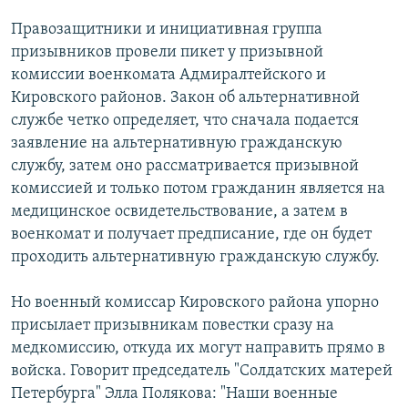
РАСПИСАНИЕ ВЕЩАНИЯ
Правозащитники и инициативная группа
ПОДПИШИТЕСЬ НА РАССЫЛКУ
призывников провели пикет у призывной
комиссии военкомата Адмиралтейского и
Кировского районов. Закон об альтернативной
СОЦИАЛЬНЫЕ СЕТИ
службе четко определяет, что сначала подается
заявление на альтернативную гражданскую
службу, затем оно рассматривается призывной
комиссией и только потом гражданин является на
медицинское освидетельствование, а затем в
Все сайты РСЕ/РС
военкомат и получает предписание, где он будет
проходить альтернативную гражданскую службу.
Но военный комиссар Кировского района упорно
присылает призывникам повестки сразу на
медкомиссию, откуда их могут направить прямо в
войска. Говорит председатель "Солдатских матерей
Петербурга" Элла Полякова: "Наши военные