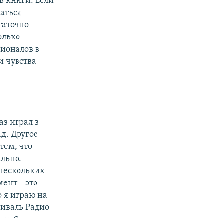
ь книги. Если
маться
таточно
олько
сионалов в
и чувства
аз играл в
ад. Другое
тем, что
льно.
 нескольких
ент – это
о я играю на
тиваль Радио