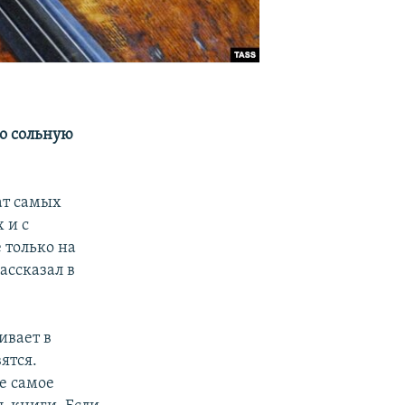
о сольную
ат самых
 и с
 только на
ассказал в
ивает в
ятся.
не самое