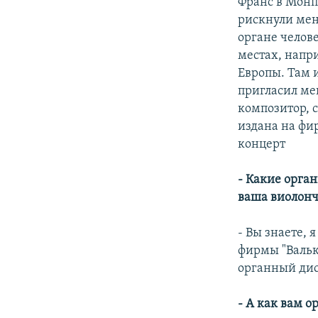
Франс в Монпе
рискнули мен
органе челов
местах, напр
Европы. Там 
пригласил ме
композитор, с
издана на фи
концерт
- Какие орган
ваша виолонч
- Вы знаете, 
фирмы "Вальке
органный дис
- А как вам о