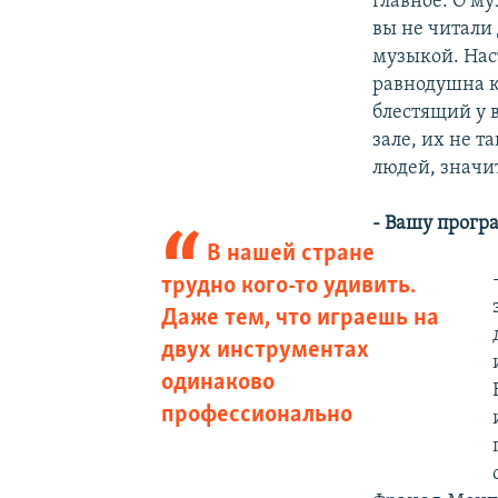
главное. О му
вы не читали
музыкой. Наст
равнодушна к
блестящий у 
зале, их не т
людей, значит
- Вашу прогр
В нашей стране
трудно кого-то удивить.
Даже тем, что играешь на
двух инструментах
одинаково
профессионально