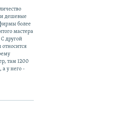
оличество
ыли дешевые
 фирмы более
итого мастера
 С другой
м относится
оему
р, там 1200
а у него -