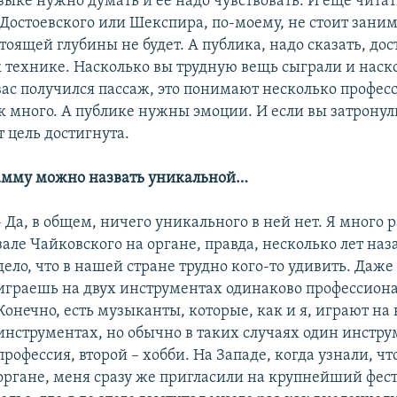
зыке нужно думать и ее надо чувствовать. И еще читат
 Достоевского или Шекспира, по-моему, не стоит зани
оящей глубины не будет. А публика, надо сказать, дос
 технике. Насколько вы трудную вещь сыграли и наск
вас получился пассаж, это понимают несколько профес
ак много. А публике нужны эмоции. И если вы затронул
 цель достигнута.
амму можно назвать уникальной…
- Да, в общем, ничего уникального в ней нет. Я много р
зале Чайковского на органе, правда, несколько лет наз
дело, что в нашей стране трудно кого-то удивить. Даже 
играешь на двух инструментах одинаково профессиона
Конечно, есть музыканты, которые, как и я, играют на
инструментах, но обычно в таких случаях один инструм
профессия, второй – хобби. На Западе, когда узнали, чт
органе, меня сразу же пригласили на крупнейший фес