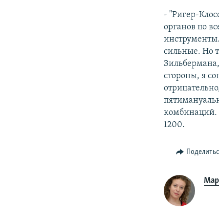
- "Ригер-Клос
органов по вс
инструменты. 
сильные. Но т
Зильбермана,
стороны, я с
отрицательно
пятимануальн
комбинаций. В
1200.
Поделить
Мар