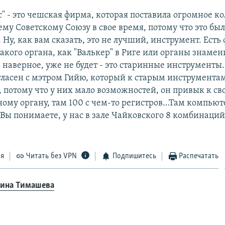
с" - это чешская фирма, которая поставила огромное к
ему Советскому Союзу в свое время, потому что это б
Ну, как вам сказать, это не лучший, инструмент. Есть
акого органа, как "Валькер" в Риге или органы знамен
 наверное, уже не будет - это старинные инструменты.
огласен с мэтром Гийю, который к старым инструмента
, потому что у них мало возможностей, он привык к св
ому органу, там 100 с чем-то регистров…Там компьюте
ы понимаете, у нас в зале Чайковского 8 комбинаций, 
ся
Читать без VPN
Подпишитесь
Распечатать
ина Тимашева