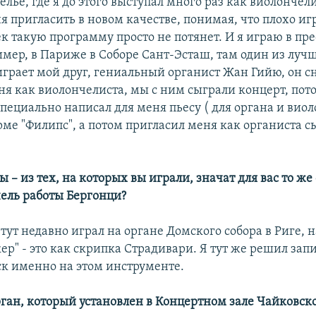
лье, где я до этого выступал много раз как виолончел
я пригласить в новом качестве, понимая, что плохо и
ек такую программу просто не потянет. И я играю в п
имер, в Париже в Соборе Сант-Эсташ, там один из луч
играет мой друг, гениальный органист Жан Гийю, он с
ня как виолончелиста, мы с ним сыграли концерт, пото
пециально написал для меня пьесу ( для органа и виол
рме "Филипс", а потом пригласил меня как органиста с
ы – из тех, на которых вы играли, значат для вас то же
ель работы Бергонци?
я тут недавно играл на органе Домского собора в Риге, 
р" - это как скрипка Страдивари. Я тут же решил запи
к именно на этом инструменте.
рган, который установлен в Концертном зале Чайковск