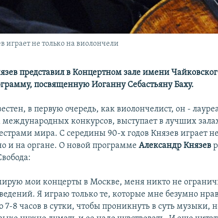
в играет не только на виолончели
язев представил в Концертном зале имени Чайковског
грамму, посвященную Иоганну Себастьяну Баху.
стен, в первую очередь, как виолончелист, он - лауре
 международных конкурсов, выступает в лучших залах
страми мира. С середины 90-х годов Князев играет не
но и на органе. О новой программе
Александр Князев
р
Свобода:
рмирую мои концерты в Москве, меня никто не огранич
ведений. Я играю только те, которые мне безумно нрав
 7-8 часов в сутки, чтобы проникнуть в суть музыки, 