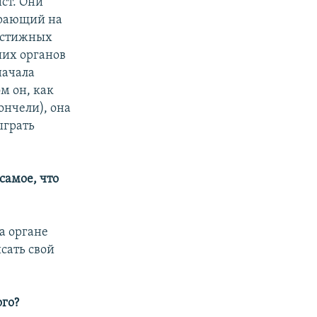
ист. Они
грающий на
рестижных
ших органов
начала
м он, как
ончели), она
ыграть
 самое, что
на органе
сать свой
ого?