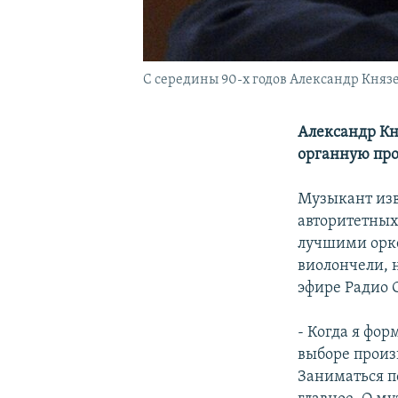
С середины 90-х годов Александр Князе
Александр Кн
органную про
Музыкант изве
авторитетных
лучшими орке
виолончели, 
эфире Радио 
- Когда я фо
выборе произ
Заниматься по