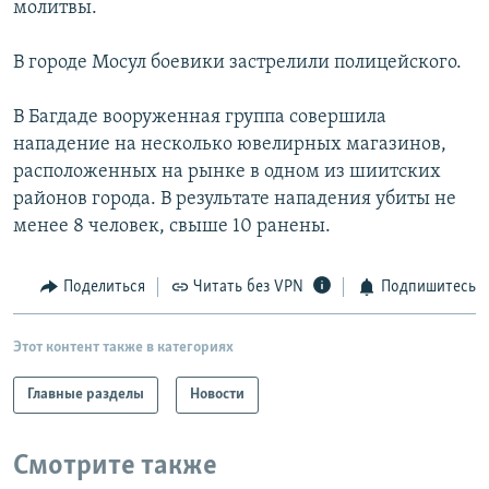
молитвы.
РАСПИСАНИЕ ВЕЩАНИЯ
ПОДПИШИТЕСЬ НА РАССЫЛКУ
В городе Мосул боевики застрелили полицейского.
В Багдаде вооруженная группа совершила
СОЦИАЛЬНЫЕ СЕТИ
нападение на несколько ювелирных магазинов,
расположенных на рынке в одном из шиитских
районов города. В результате нападения убиты не
менее 8 человек, свыше 10 ранены.
Все сайты РСЕ/РС
Поделиться
Читать без VPN
Подпишитесь
Этот контент также в категориях
Главные разделы
Новости
Смотрите также