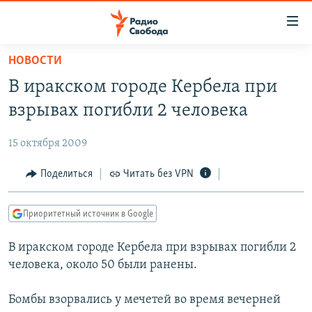
Ссылки
для
упрощенного
НОВОСТИ
ПРОГРАММЫ
доступа
В иракском городе Кербела при
ПОДКАСТЫ
Вернуться
взрывах погибли 2 человека
к
АВТОРСКИЕ ПРОЕКТЫ
основному
15 октября 2009
ЦИТАТЫ СВОБОДЫ
содержанию
Вернутся
МНЕНИЯ
Поделиться
Читать без VPN
к
КУЛЬТУРА
главной
Приоритетный источник в Google
навигации
IDEL.РЕАЛИИ
Вернутся
В иракском городе Кербела при взрывах погибли 2
КАВКАЗ.РЕАЛИИ
к
человека, около 50 были ранены.
СЕВЕР.РЕАЛИИ
поиску
Бомбы взорвались у мечетей во время вечерней
СИБИРЬ.РЕАЛИИ