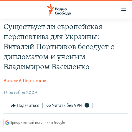
Ссылки
для
упрощенного
Существует ли европейская
ПРОГРАММЫ
доступа
перспектива для Украины:
ПОДКАСТЫ
Вернуться
Виталий Портников беседует с
к
АВТОРСКИЕ ПРОЕКТЫ
дипломатом и ученым
основному
ЦИТАТЫ СВОБОДЫ
содержанию
Владимиром Василенко
Вернутся
МНЕНИЯ
к
Виталий Портников
КУЛЬТУРА
главной
16 октября 2009
навигации
IDEL.РЕАЛИИ
Вернутся
КАВКАЗ.РЕАЛИИ
Поделиться
Читать без VPN
к
СЕВЕР.РЕАЛИИ
поиску
Приоритетный источник в Google
СИБИРЬ.РЕАЛИИ