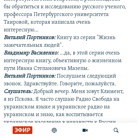
бы обратиться к исследованию русского ученого,
профессора Петербургского университета
Таировой, которая написала очень
интересную…
Виталий Портников:
Книгу из серии "Жизнь
замечательных людей".
Владимир Василенко:
…да, в этой серии очень
интересную книгу, объективную о жизненном
пути Ивана Степановича Мазепы.
Виталий Портников:
Послушаем следующий
звонок. Здравствуйте. Говорите, пожалуйста.
Слушатель:
Добрый вечер. Меня зовут Климент,
я из Пскова. Я часто слушаю Радио Свобода на
украинском языке и украинское радио на
украинском и знаю, как воспитывается
украинское население в ненависти к России.
ЭФИР
Это не секрет, и русские, кто об этом хочет
знать, знают. И вот пример с Мазепой,