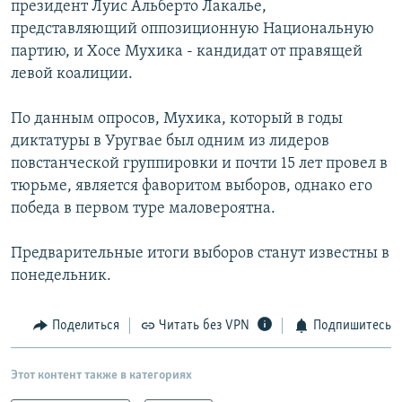
президент Луис Альберто Лакалье,
РАСПИСАНИЕ ВЕЩАНИЯ
представляющий оппозиционную Национальную
ПОДПИШИТЕСЬ НА РАССЫЛКУ
партию, и Хосе Мухика - кандидат от правящей
левой коалиции.
СОЦИАЛЬНЫЕ СЕТИ
По данным опросов, Мухика, который в годы
диктатуры в Уругвае был одним из лидеров
повстанческой группировки и почти 15 лет провел в
тюрьме, является фаворитом выборов, однако его
победа в первом туре маловероятна.
Все сайты РСЕ/РС
Предварительные итоги выборов станут известны в
понедельник.
Поделиться
Читать без VPN
Подпишитесь
Этот контент также в категориях