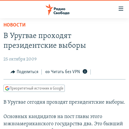
Ссылки
для
упрощенного
НОВОСТИ
ПРОГРАММЫ
доступа
В Уругвае проходят
ПОДКАСТЫ
Вернуться
президентские выборы
к
АВТОРСКИЕ ПРОЕКТЫ
основному
25 октября 2009
ЦИТАТЫ СВОБОДЫ
содержанию
Вернутся
МНЕНИЯ
Поделиться
Читать без VPN
к
КУЛЬТУРА
главной
Приоритетный источник в Google
навигации
IDEL.РЕАЛИИ
Вернутся
В Уругвае сегодня проходят президентские выборы.
КАВКАЗ.РЕАЛИИ
к
СЕВЕР.РЕАЛИИ
поиску
Основных кандидатов на пост главы этого
южноамериканского государства два. Это бывший
СИБИРЬ.РЕАЛИИ