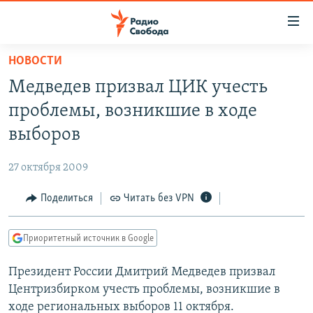
Ссылки
для
упрощенного
НОВОСТИ
ПРОГРАММЫ
доступа
Медведев призвал ЦИК учесть
ПОДКАСТЫ
Вернуться
проблемы, возникшие в ходе
к
АВТОРСКИЕ ПРОЕКТЫ
выборов
основному
ЦИТАТЫ СВОБОДЫ
содержанию
27 октября 2009
Вернутся
МНЕНИЯ
к
Поделиться
Читать без VPN
КУЛЬТУРА
главной
навигации
IDEL.РЕАЛИИ
Приоритетный источник в Google
Вернутся
КАВКАЗ.РЕАЛИИ
к
Президент России Дмитрий Медведев призвал
СЕВЕР.РЕАЛИИ
поиску
Центризбирком учесть проблемы, возникшие в
СИБИРЬ.РЕАЛИИ
ходе региональных выборов 11 октября.