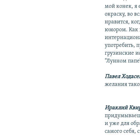
мой конек, я 
окраску, во в
нравится, ког
юмором. Как 
интернациона
употребить, п
грузинские ис
“Лунном папе
Павел Ходасе
желания тако
Ираклий Кви
придумываешь
и уже для обр
самого себя, 