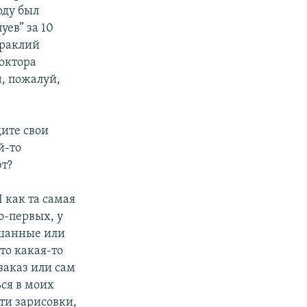
оду был
уев” за 10
Ираклий
доктора
, пожалуй,
дите свои
й-то
ют?
 как та самая
о-первых, у
ышанные или
то какая-то
заказ или сам
ся в моих
эти зарисовки,