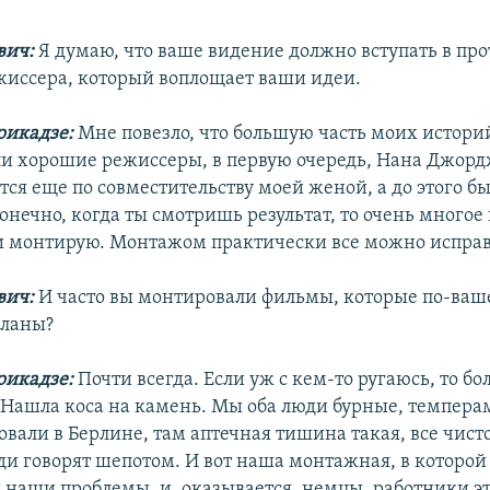
вич:
Я думаю, что ваше видение должно вступать в про
иссера, который воплощает ваши идеи.
рикадзе:
Мне повезло, что большую часть моих истори
и хорошие режиссеры, в первую очередь, Нана Джорд
тся еще по совместительству моей женой, а до этого б
онечно, когда ты смотришь результат, то очень многое 
и монтирую. Монтажом практически все можно исправ
вич:
И часто вы монтировали фильмы, которые по-ва
еланы?
рикадзе:
Почти всегда. Если уж с кем-то ругаюсь, то бо
 Нашла коса на камень. Мы оба люди бурные, темпера
вали в Берлине, там аптечная тишина такая, все чисто
ди говорят шепотом. И вот наша монтажная, в которой
 наши проблемы, и, оказывается, немцы, работники э