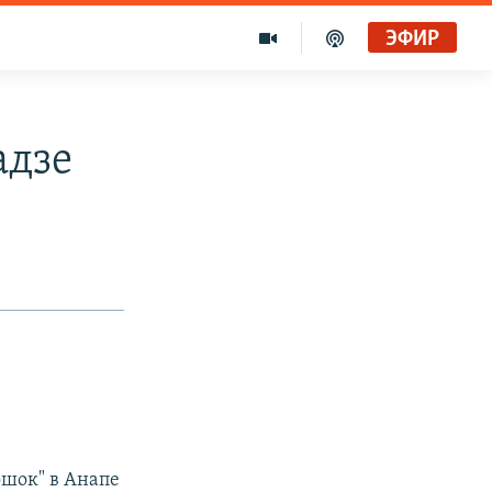
ЭФИР
адзе
шок" в Анапе