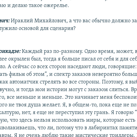
аю и делаю такое ожерелье.
вич:
Ираклий Михайлович, а что вас обычно должно за
служило основой для сценария?
рикадзе:
Каждый раз по-разному. Одно время, может, в
олее окрылен был, тогда я больше писал от себя и для се
ло. А сейчас со всех сторон наседают люди, говорящие:
ть фильм об этом”, и спектр заказов невероятно боль
как автоматчик стрелять во все стороны. Поэтому, я вы
вучно, и тогда мои истории могут с заказом слиться. 
го, все меньше и меньше. Это начинает меня беспокоит
того не твоя душа желает. Я, в общем-то, пока еще не п
халтурю, нет, я еще не переступил эту грань. Я говорю “
вую, что здесь нельзя использовать миры, которые есть 
ыволакиваешь, что ли, потому что в лабиринтах памяти
авры. Я не очень люблю такие мистические триллеры. 