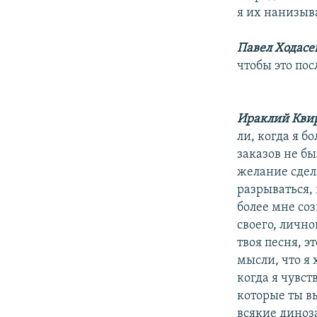
я их нанизыв
Павел Ходасе
чтобы это по
Ираклий Кви
ли, когда я б
заказов не бы
желание сдела
разрываться, 
более мне соз
своего, лично
твоя песня, э
мысли, что я 
когда я чувст
которые ты в
всякие диноз