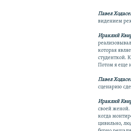
Павел Ходасе
видением реж
Ираклий Кви
реализовывал
которая являе
студенткой. К
Потом я еще 
Павел Ходасе
сценарию сд
Ираклий Кви
своей женой.
когда монтиро
цивильно, лю
бурно решали