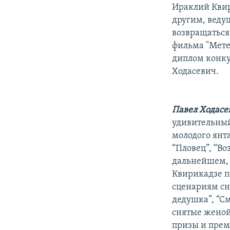
РАСПИСАНИЕ ВЕЩАНИЯ
Ираклий Квир
ПОДПИШИТЕСЬ НА РАССЫЛКУ
другим, веду
возвращаться 
фильма "Метео
диплом конку
Ходасевич.
Павел Ходасе
удивительный
молодого янт
“Пловец”, “В
дальнейшем, 
Квирикадзе по
сценариям сн
дедушка”, “С
снятые женой
призы и прем