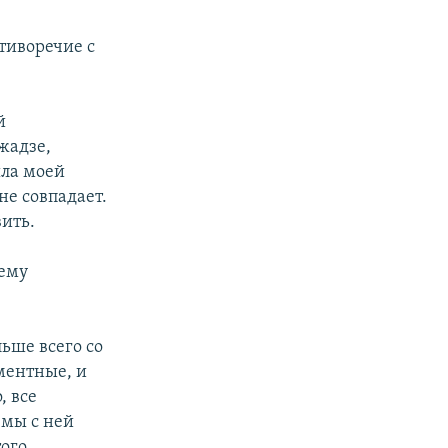
тиворечие с
й
жадзе,
ыла моей
не совпадает.
ить.
шему
льше всего со
ментные, и
, все
 мы с ней
того