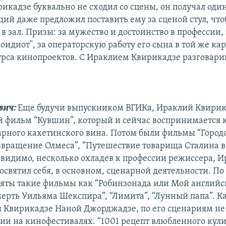
икадзе буквально не сходил со сцены, он получал один
щий даже предложил поставить ему за сценой стул, что
в зал. Призы: за мужество и достоинство в профессии,
идиот", за операторскую работу его сына в той же ка
рса кинопроектов. С Ираклием Квирикадзе разговари
вич:
Еще будучи выпускником ВГИКа, Ираклий Квирик
 фильм “Кувшин”, который и сейчас воспринимается к
арного кахетинского вина. Потом были фильмы “Городо
озвращение Олмеса”, “Путешествие товарища Сталина в
видимо, несколько охладев к профессии режиссера, 
святил себя, в основном, сценарной деятельности. По
яты такие фильмы как “Робинзонада или Мой англий
мерть Уильяма Шекспира”, “Лимита”, “Лунный папа”. К
 Квирикадзе Наной Джорджадзе, по его сценариям не
ии на кинофестивалях. “1001 рецепт влюбленного кули