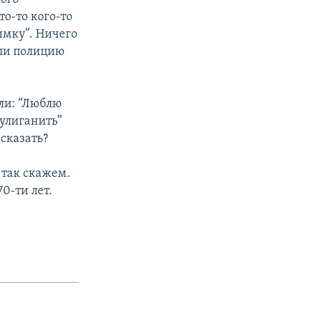
то-то кого-то
нимку”. Ничего
ели полицию
али: “Люблю
хулиганить”
 сказать?
, так скажем.
0-ти лет.