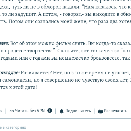
ха, чуть ли не в обморок падали: “Нам казалось, что к
, то ли задушит. А потом, - говорят,- вы выходите в об
ять. Потом они сознались моей жене, что раза два хот
вич:
Вот об этом можно фильм снять. Вы когда-то сказ
в процессе творчества”. Скажите, вот это качество “по
 годами или с годами вы немножечко бронзовеете, так
рикадзе:
Развивается? Нет, но в то же время не угасает
 самонадеян, но я совершенно не чувствую своих лет, 7
тов к этой дате!
ся
Читать без VPN
Подпишитесь
Распечатать
е в категориях