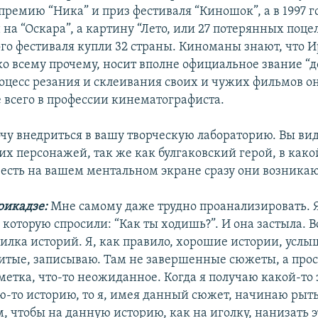
премию “Ника” и приз фестиваля “Киношок”, а в 1997 г
а “Оскара”, а картину “Лето, или 27 потерянных поцел
го фестиваля купли 32 страны. Киноманы знают, что 
ко всему прочему, носит вполне официальное звание “
оцесс резания и склеивания своих и чужих фильмов он
 всего в профессии кинематографиста.
очу внедриться в вашу творческую лабораторию. Вы ви
их персонажей, так же как булгаковский герой, в како
о есть на вашем ментальном экране сразу они возника
рикадзе:
Мне самому даже трудно проанализировать. Я
которую спросили: “Как ты ходишь?”. И она застыла. В
пилка историй. Я, как правило, хорошие истории, усл
тые, записываю. Там не завершенные сюжеты, а прос
метка, что-то неожиданное. Когда я получаю какой-то 
-то историю, то я, имея данный сюжет, начинаю рыть
м, чтобы на данную историю, как на иголку, нанизать 