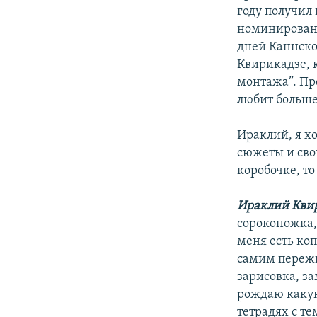
году получил 
номинирован н
дней Каннско
Квирикадзе, 
монтажа”. Пр
любит больше
Ираклий, я х
сюжеты и сво
коробочке, т
Ираклий Кви
сороконожка, 
меня есть ко
самим пережи
зарисовка, за
рождаю какую
тетрадях с те