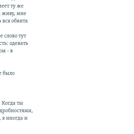
меет ту же
м живу, мне
 вся обвита
 слово тут
сть: одевать
ом - в
е было
. Когда ты
дробностями,
, я иногда и