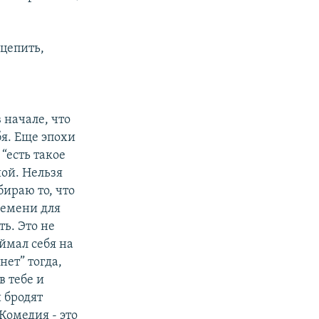
цепить,
 начале, что
бя. Еще эпохи
 “есть такое
шой. Нельзя
бираю то, что
Времени для
ь. Это не
оймал себя на
нет” тогда,
в тебе и
 бродят
Комедия - это