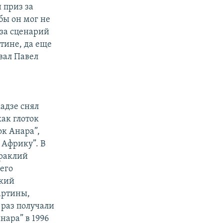
 приз за
бы он мог не
 за сценарий
ртине, да еще
вал Павел
адзе снял
ак глоток
к Анара”,
 Африку”. В
Ираклий
 его
ский
артины,
 раз получали
нара” в 1996