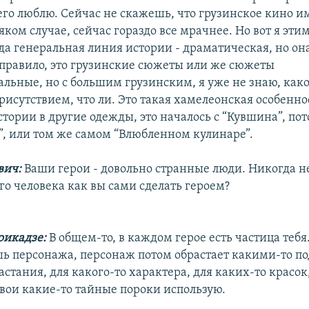
его люблю. Сейчас не скажешь, что грузинское кино и
сяком случае, сейчас гораздо все мрачнее. Но вот я эти
да генеральная линия истории - драматическая, но она
правило, это грузинские сюжеты или же сюжеты
льные, но с большим грузинским, я уже не знаю, какое
рисутствием, что ли. Это такая хамелеонская особенно
тории в другие одежды, это началось с “Кувшина”, пот
”, или том же самом “Влюбленном кулинаре”.
вич:
Ваши герои - довольно странные люди. Никогда н
го человека как вы сами сделать героем?
рикадзе:
В общем-то, в каждом герое есть частица тебя
 персонажа, персонаж потом обрастает какими-то по
астания, для какого-то характера, для каких-то красок
свои какие-то тайные пороки использую.