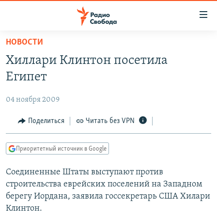
Ссылки
для
упрощенного
НОВОСТИ
ПРОГРАММЫ
доступа
Хиллари Клинтон посетила
ПОДКАСТЫ
Вернуться
Египет
к
АВТОРСКИЕ ПРОЕКТЫ
основному
04 ноября 2009
ЦИТАТЫ СВОБОДЫ
содержанию
Вернутся
МНЕНИЯ
Поделиться
Читать без VPN
к
КУЛЬТУРА
главной
Приоритетный источник в Google
навигации
IDEL.РЕАЛИИ
Вернутся
Соединенные Штаты выступают против
КАВКАЗ.РЕАЛИИ
к
строительства еврейских поселений на Западном
СЕВЕР.РЕАЛИИ
поиску
берегу Иордана, заявила госсекретарь США Хилари
Клинтон.
СИБИРЬ.РЕАЛИИ