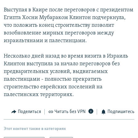
РАСПИСАНИЕ ВЕЩАНИЯ
Выступая в Каире после переговоров с президентом
ПОДПИШИТЕСЬ НА РАССЫЛКУ
Египта Хосни Мубараком Клинтон подчеркнула,
что положить конец строительству позволит
возобновление мирных переговоров между
СОЦИАЛЬНЫЕ СЕТИ
израильтянами и палестинцами.
Несколько дней назад во время визита в Израиль
Клинтон выступила за начало переговоров без
предварительных условий, выдвигаемых
Все сайты РСЕ/РС
палестинцами - полностью прекратить
строительство еврейских поселений на
палестинских территориях.
Поделиться
Читать без VPN
Подпишитесь
Этот контент также в категориях