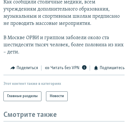
Как сообщили столичные медики, всем
РАСПИСАНИЕ ВЕЩАНИЯ
учреждениям дополнительного образования,
ПОДПИШИТЕСЬ НА РАССЫЛКУ
музыкальным и спортивным школам предписано
не проводить массовые мероприятия.
СОЦИАЛЬНЫЕ СЕТИ
В Москве ОРВИ и гриппом заболели около ста
шестидесяти тысяч человек, более половина из них
– дети.
Поделиться
Читать без VPN
Подпишитесь
Все сайты РСЕ/РС
Этот контент также в категориях
Главные разделы
Новости
Смотрите также