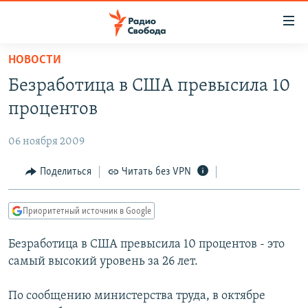
Ссылки
для
упрощенного
НОВОСТИ
ПРОГРАММЫ
доступа
Безработица в США превысила 10
ПОДКАСТЫ
Вернуться
процентов
к
АВТОРСКИЕ ПРОЕКТЫ
основному
06 ноября 2009
ЦИТАТЫ СВОБОДЫ
содержанию
Вернутся
МНЕНИЯ
Поделиться
Читать без VPN
к
КУЛЬТУРА
главной
Приоритетный источник в Google
навигации
IDEL.РЕАЛИИ
Вернутся
Безработица в США превысила 10 процентов - это
КАВКАЗ.РЕАЛИИ
к
самый высокий уровень за 26 лет.
СЕВЕР.РЕАЛИИ
поиску
По сообщению министерства труда, в октябре
СИБИРЬ.РЕАЛИИ