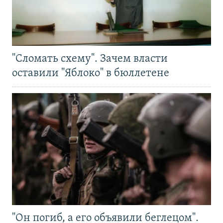
"Сломать схему". Зачем власти
оставили "Яблоко" в бюллетене
"Он погиб, а его объявили беглецом".