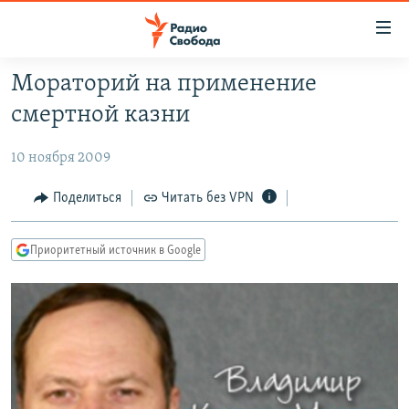
Ссылки
для
упрощенного
Мораторий на применение
ПРОГРАММЫ
доступа
смертной казни
ПОДКАСТЫ
Вернуться
к
10 ноября 2009
АВТОРСКИЕ ПРОЕКТЫ
основному
ЦИТАТЫ СВОБОДЫ
Поделиться
Читать без VPN
содержанию
Вернутся
МНЕНИЯ
к
Приоритетный источник в Google
КУЛЬТУРА
главной
навигации
IDEL.РЕАЛИИ
Вернутся
КАВКАЗ.РЕАЛИИ
к
СЕВЕР.РЕАЛИИ
поиску
СИБИРЬ.РЕАЛИИ