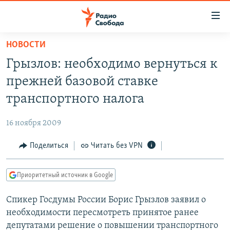
Ссылки
для
упрощенного
НОВОСТИ
ПРОГРАММЫ
доступа
Грызлов: необходимо вернуться к
ПОДКАСТЫ
Вернуться
прежней базовой ставке
к
АВТОРСКИЕ ПРОЕКТЫ
транспортного налога
основному
ЦИТАТЫ СВОБОДЫ
содержанию
16 ноября 2009
Вернутся
МНЕНИЯ
к
Поделиться
Читать без VPN
КУЛЬТУРА
главной
навигации
IDEL.РЕАЛИИ
Приоритетный источник в Google
Вернутся
КАВКАЗ.РЕАЛИИ
к
Спикер Госдумы России Борис Грызлов заявил о
СЕВЕР.РЕАЛИИ
поиску
необходимости пересмотреть принятое ранее
СИБИРЬ.РЕАЛИИ
депутатами решение о повышении транспортного