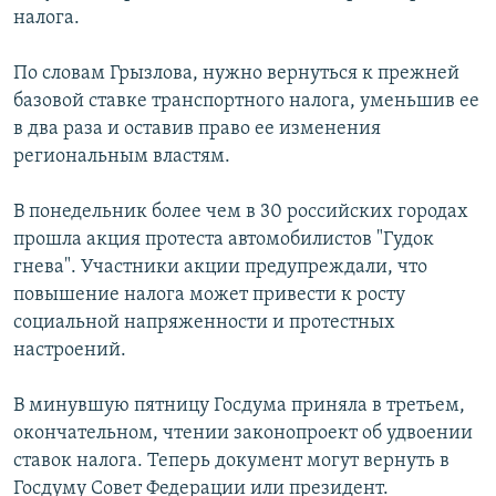
налога.
РАСПИСАНИЕ ВЕЩАНИЯ
ПОДПИШИТЕСЬ НА РАССЫЛКУ
По словам Грызлова, нужно вернуться к прежней
базовой ставке транспортного налога, уменьшив ее
СОЦИАЛЬНЫЕ СЕТИ
в два раза и оставив право ее изменения
региональным властям.
В понедельник более чем в 30 российских городах
прошла акция протеста автомобилистов "Гудок
гнева". Участники акции предупреждали, что
Все сайты РСЕ/РС
повышение налога может привести к росту
социальной напряженности и протестных
настроений.
В минувшую пятницу Госдума приняла в третьем,
окончательном, чтении законопроект об удвоении
ставок налога. Теперь документ могут вернуть в
Госдуму Совет Федерации или президент.