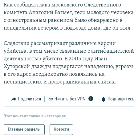
Как сообщил глава московского Следственного
РАСПИСАНИЕ ВЕЩАНИЯ
комитета Анатолий Багмет, тело молодого человека
ПОДПИШИТЕСЬ НА РАССЫЛКУ
с огнестрельным ранением было обнаружено в
понедельник вечером в подъезде дома, где он жил.
СОЦИАЛЬНЫЕ СЕТИ
Следствие рассматривает различные версии
убийства, в том числе связанные с антифашистской
деятельностью убитого. В 2005 году Иван
Хуторской дважды подвергался нападению, угрозы
в его адрес неоднократно появлялись на
Все сайты РСЕ/РС
неонацистских и праворадикальных сайтах.
Поделиться
Читать без VPN
Подпишитесь
Этот контент также в категориях
Главные разделы
Новости