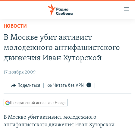
Ссылки
для
упрощенного
НОВОСТИ
ПРОГРАММЫ
доступа
В Москве убит активист
ПОДКАСТЫ
Вернуться
молодежного антифашистского
к
АВТОРСКИЕ ПРОЕКТЫ
движения Иван Хуторской
основному
ЦИТАТЫ СВОБОДЫ
содержанию
17 ноября 2009
Вернутся
МНЕНИЯ
к
Поделиться
Читать без VPN
КУЛЬТУРА
главной
навигации
IDEL.РЕАЛИИ
Приоритетный источник в Google
Вернутся
КАВКАЗ.РЕАЛИИ
к
В Москве убит активист молодежного
СЕВЕР.РЕАЛИИ
поиску
антифашистского движения Иван Хуторской.
СИБИРЬ.РЕАЛИИ