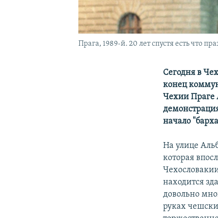
Прага, 1989-й. 20 лет спустя есть что пр
Сегодня в Че
конец коммун
Чехии Праге 
демонстрация
начало "барх
На улице Альб
которая впос
Чехословакии
находится зд
довольно мно
руках чешские