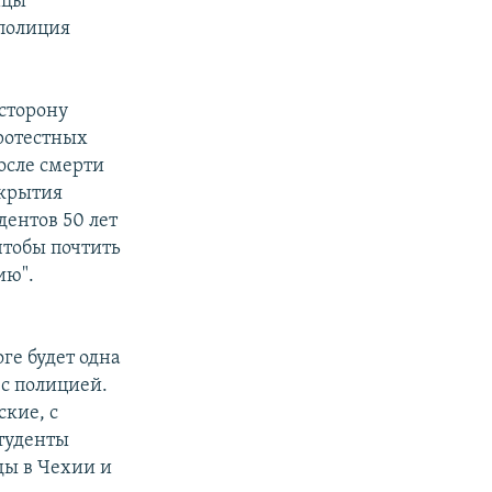
ицы
 полиция
 сторону
ротестных
после смерти
акрытия
ентов 50 лет
 чтобы почтить
ию".
ге будет одна
 с полицией.
ские, с
туденты
оды в Чехии и