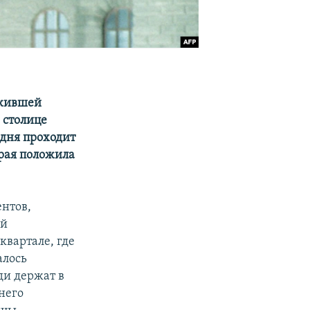
ожившей
 столице
одня проходит
рая положила
ентов,
ей
квартале, где
алось
ди держат в
него