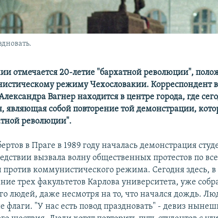
аздновать.
хии отмечается 20-летие "бархатной революции", пол
истическому режиму Чехословакии. Корреспондент в
Александра Вагнер находится в центре города, где сег
, являющая собой повторение той демонстрации, кото
атной революции".
ертов в Праге в 1989 году началась демонстрация студ
ледствии вызвала волну общественных протестов по вс
 против коммунистического режима. Сегодня здесь, в 
ание трех факультетов Карлова университета, уже собр
го людей, даже несмотря на то, что начался дождь. Лю
 флаги. "У нас есть повод праздновать" - девиз нынеш