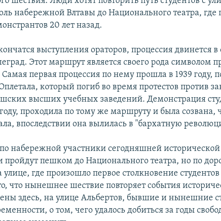
го шествия. Люди хотят повторить путь студентов с ул
доль набережной Влтавы до Национального театра, где
онстрантов 20 лет назад.
кончатся выступления ораторов, процессия двинется в
еград. Этот маршрут является своего рода символом п
Самая первая процессия по нему прошла в 1939 году, 
 Оплетала, который погиб во время протестов против з
шских высших учебных заведений. Демонстрация студ
9 году, проходила по тому же маршруту и была созвана,
ала, впоследствии она вылилась в "бархатную революц
по набережной участники сегодняшней исторической
 пройдут пешком до Национального театра, но по доро
а улице, где произошло первое столкновение студентов
то, что нынешнее шествие повторяет события историче
ены здесь, на улице Альбертов, бывшие и нынешние с
ременности, о том, чего удалось добиться за годы своб