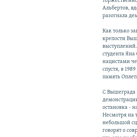
торжественно
Альбертов, в
разогнала дем
Как только за
крепости Выш
выступлений. 
студента Яна
нацистами че
спустя, в 198
память Оплет
С Вышеграда 
демонстрации
остановка - н
Несмотря на 
небольшой сц
говорят о сов