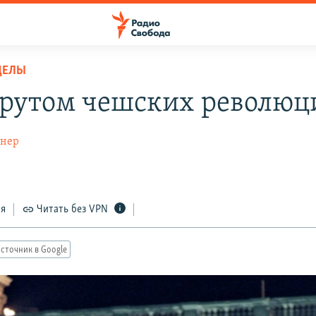
ДЕЛЫ
утом чешских революц
гнер
ся
Читать без VPN
сточник в Google