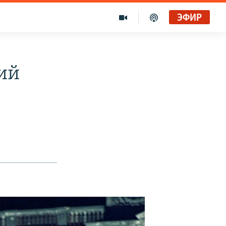
ЭФИР
ий