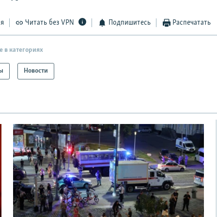
ся
Читать без VPN
Подпишитесь
Распечатать
е в категориях
ы
Новости