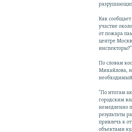
РАСПИСАНИЕ ВЕЩАНИЯ
разрушающих
ПОДПИШИТЕСЬ НА РАССЫЛКУ
Как сообщает
участие окол
от пожара па
центре Москв
инспекторы?",
По словам ко
Михайлова, н
необходимый 
"По итогам а
городским вл
немедленно п
результаты р
привлечь к о
объектами ку