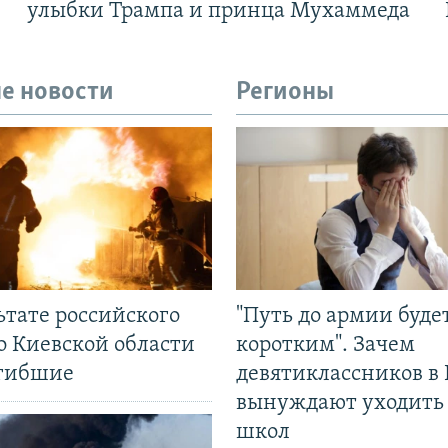
улыбки Трампа и принца Мухаммеда
е новости
Регионы
ьтате российского
"Путь до армии буде
о Киевской области
коротким". Зачем
огибшие
девятиклассников в 
вынуждают уходить
школ