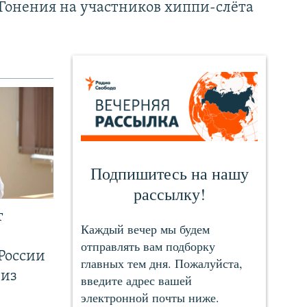
Гонения на участников хиппи-слёта
т
России
 из