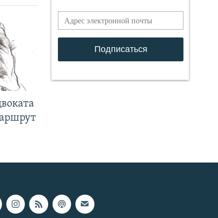
двоката
маршрут