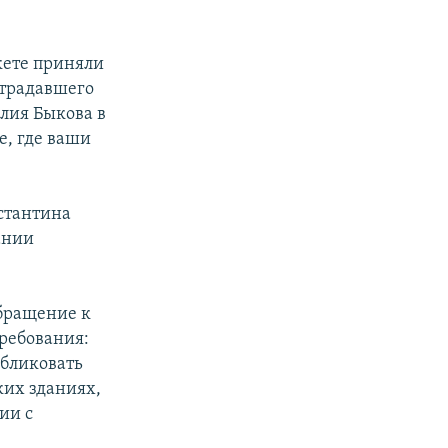
кете приняли
страдавшего
илия Быкова в
е, где ваши
стантина
ании
обращение к
ребования:
убликовать
ких зданиях,
ии с