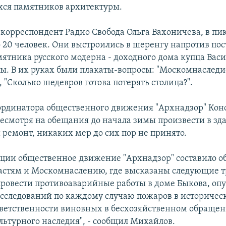
ся памятников архитектуры.
 корреспондент Радио Свобода Ольга Вахоничева, в пи
о 20 человек. Они выстроились в шеренгу напротив по
мятника русского модерна - доходного дома купца Вас
ы. В их руках были плакаты-вопросы: "Москомнаследи
 "Сколько шедевров готова потерять столица?".
ординатора общественного движения "Архнадзор" Кон
есмотря на обещания до начала зимы произвести в зд
ремонт, никаких мер до сих пор не принято.
кции общественное движение "Архнадзор" составило 
астям и Москомнаслению, где высказаны следующие т
ровести противоаварийные работы в доме Быкова, оп
асследований по каждому случаю пожаров в историчес
тветственности виновных в бесхозяйственном обращен
льтурного наследия", - сообщил Михайлов.