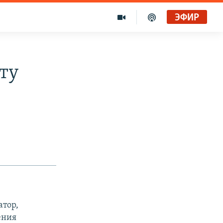
ЭФИР
ту
атор,
ения