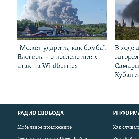
"Может ударить, как бомба".
В ходе
Блогеры – о последствиях
загорел
атак на Wildberries
Самарс
Кубани
РАДИО СВОБОДА
ИНФОРМ
Мобильное приложение
Как слушат
СОЦИАЛЬНЫЕ СЕТИ