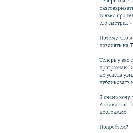
Теперь мы с 
разговаривать
только про те
его смотрит – 
Почему, что 
повлиять на Т
Теперь у вас 
программы "См
не успела ув
публиковать и
Я очень хочу,
Активистов-"т
программе.
Попробуем?