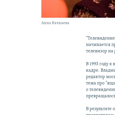
Анна Качкаева
"Телевидение
начинается 
телевизор на 
В 1993 году я
кадре. Владим
редактор моск
тема про "ящ
о телевидении
превращалось 
В результате