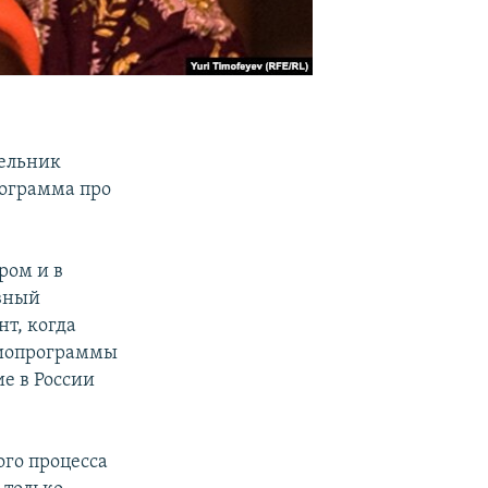
дельник
рограмма про
дром и в
авный
нт, когда
адиопрограммы
ие в России
ого процесса