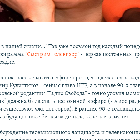
 в нашей жизни…" Так уже восьмой год каждый поне
программа
"Смотрим телевизор"
- первая постоянная п
радио.
 начала рассказывать в эфире про то, что делается за ка
ир Кулистиков - сейчас глава НТВ, а в начале 90-х гл
овской редакции "Радио Свобода" - точно уловил моме
ик" должна была стать постоянной в эфире (в мире р
 существуют уже лет сорок). В ранние 90-е телевиден
в будущее поле битвы за деньги, власть и влияние.
 обсуждение телевизионного ландшафта и телевизионн