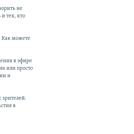
м
ворить не
 и тех, кто
? Как можете
дения в эфире
ла или просто
зии и
х зрителей.
астия в