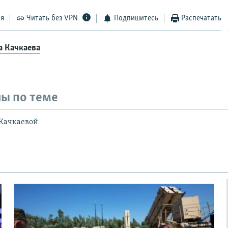
ся
Читать без VPN
Подпишитесь
Распечатать
а Качкаева
ы по теме
Качкаевой