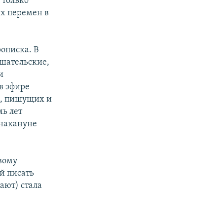
 только
их перемен в
описка. В
ушательские,
и
в эфире
в, пишущих и
мь лет
 накануне
овому
й писать
ают) стала