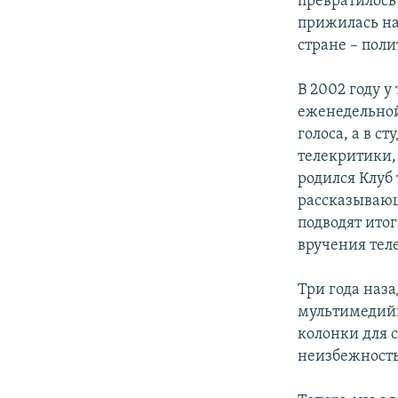
превратилось 
прижилась на
стране – пол
В 2002 году 
еженедельной
голоса, а в с
телекритики,
родился Клуб
рассказывающ
подводят ито
вручения те
Три года наза
мультимедийн
колонки для 
неизбежност