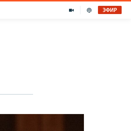
ЭФИР
Голоса и темы XX века на архивных пленках. Время гостей. Владислав Белов, директор Центра германских исследований Института Европы
Радио Свобода
"Убить нормальную экономику – это убить страну"
Радио Свобода Live