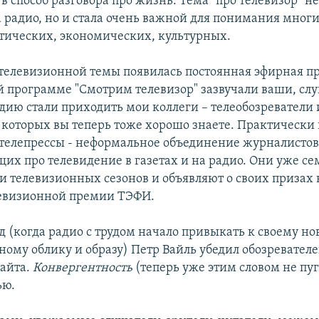
в способ разговора про жизнь. Тема "про телевизор" не
 радио, но и стала очень важной для понимания мног
итических, экономических, культурных.
у телевизионной темы появилась постоянная эфирная пр
 программе "Смотрим телевизор" зазвучали ваши, сл
тудию стали приходить мои коллеги – телеобозреватели 
 которых вы теперь тоже хорошо знаете. Практически 
 телепрессы - неформальное объединение журналисто
их про телевидение в газетах и на радио. Они уже се
ги телевизионных сезонов и объявляют о своих призах
левизионной премии ТЭФИ.
д (когда радио с трудом начало привыкать к своему н
ому облику и образу) Петр Вайль убедил обозревателе
сайта.
Конвергентность
(теперь уже этим словом не пуг
ью.