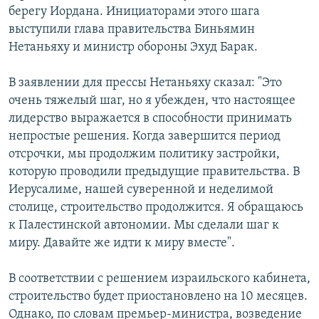
берегу Иордана. Инициаторами этого шага
РАСПИСАНИЕ ВЕЩАНИЯ
выступили глава правительства Биньямин
ПОДПИШИТЕСЬ НА РАССЫЛКУ
Нетаньяху и министр обороны Эхуд Барак.
СОЦИАЛЬНЫЕ СЕТИ
В заявлении для прессы Нетаньяху сказал: "Это
очень тяжелый шаг, но я убежден, что настоящее
лидерство выражается в способности принимать
непростые решения. Когда завершится период
отсрочки, мы продолжим политику застройки,
которую проводили предыдущие правительства. В
Все сайты РСЕ/РС
Иерусалиме, нашей суверенной и неделимой
столице, строительство продолжится. Я обращаюсь
к Палестинской автономии. Мы сделали шаг к
миру. Давайте же идти к миру вместе".
В соответствии с решением израильского кабинета,
строительство будет приостановлено на 10 месяцев.
Однако, по словам премьер-министра, возведение