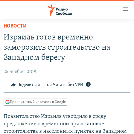
Ссылки
для
упрощенного
НОВОСТИ
ПРОГРАММЫ
доступа
Израиль готов временно
ПОДКАСТЫ
Вернуться
заморозить строительство на
к
АВТОРСКИЕ ПРОЕКТЫ
Западном берегу
основному
ЦИТАТЫ СВОБОДЫ
содержанию
25 ноября 2009
Вернутся
МНЕНИЯ
к
Поделиться
Читать без VPN
КУЛЬТУРА
главной
навигации
IDEL.РЕАЛИИ
Приоритетный источник в Google
Вернутся
КАВКАЗ.РЕАЛИИ
к
Правительство Израиля утвердило в среду
СЕВЕР.РЕАЛИИ
поиску
предложение о временной приостановке
СИБИРЬ.РЕАЛИИ
строительства в населенных пунктах на Западном