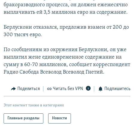
бракоразводного процесса, он должен ежемесячно
РАСПИСАНИЕ ВЕЩАНИЯ
выплачивать ей 3,5 миллиона евро на содержание.
ПОДПИШИТЕСЬ НА РАССЫЛКУ
Берлускони отказался, предложив взамен от 200 до
СОЦИАЛЬНЫЕ СЕТИ
300 тысяч евро.
По сообщениям из окружения Берлускони, он уже
выплатил жене единовременное содержание на
сумму в 60-70 миллионов, сообщает корреспондент
Радио Свобода Всеволод Всеволод Гнетий.
Все сайты РСЕ/РС
Поделиться
Читать без VPN
Подпишитесь
Этот контент также в категориях
Главные разделы
Новости