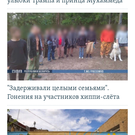
улыбки Трампа и принца Мухаммеда
"Задерживали целыми семьями".
Гонения на участников хиппи-слёта