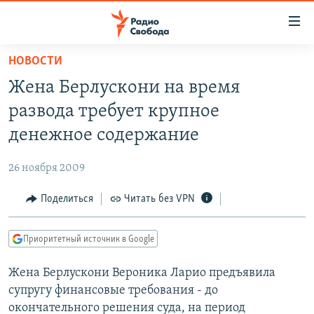
Ссылки
для
упрощенного
НОВОСТИ
ПРОГРАММЫ
доступа
Жена Берлускони на время
ПОДКАСТЫ
Вернуться
развода требует крупное
к
АВТОРСКИЕ ПРОЕКТЫ
денежное содержание
основному
ЦИТАТЫ СВОБОДЫ
содержанию
26 ноября 2009
Вернутся
МНЕНИЯ
к
Поделиться
Читать без VPN
КУЛЬТУРА
главной
навигации
IDEL.РЕАЛИИ
Приоритетный источник в Google
Вернутся
КАВКАЗ.РЕАЛИИ
к
Жена Берлускони Вероника Ларио предъявила
СЕВЕР.РЕАЛИИ
поиску
супругу финансовые требования - до
СИБИРЬ.РЕАЛИИ
окончательного решения суда, на период