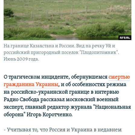
РАСПИСАНИЕ ВЕЩАНИЯ
ПОДПИШИТЕСЬ НА РАССЫЛКУ
СОЦИАЛЬНЫЕ СЕТИ
На границе Казахстана и России. Вид на речку Уй и
российский пригородный поселок "Плодопитомник".
Июнь 2009 года.
Все сайты РСЕ/РС
О трагическом инциденте, обернувшемся
смертью
гражданина Украины
, и об особенностях режима
на российско-украинской границе в интервью
Радио Свобода рассказал московский военный
эксперт, главный редактор журнала "Национальная
оборона" Игорь Коротченко.
- Учитывая то, что Россия и Украина в недавнем