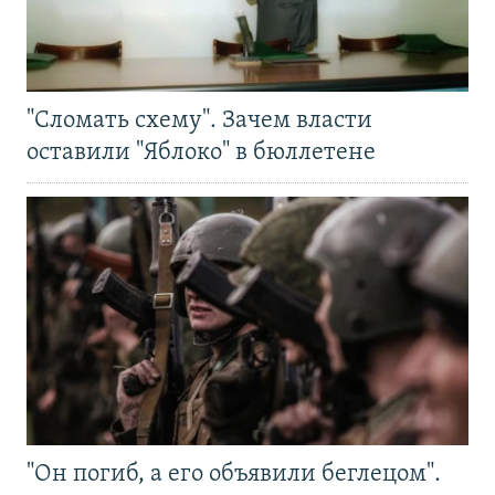
"Сломать схему". Зачем власти
оставили "Яблоко" в бюллетене
"Он погиб, а его объявили беглецом".