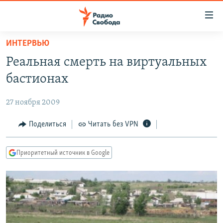
Ссылки
для
упрощенного
ИНТЕРВЬЮ
ПРОГРАММЫ
доступа
Реальная смерть на виртуальных
ПОДКАСТЫ
Вернуться
бастионах
к
АВТОРСКИЕ ПРОЕКТЫ
основному
27 ноября 2009
ЦИТАТЫ СВОБОДЫ
содержанию
Вернутся
МНЕНИЯ
Поделиться
Читать без VPN
к
КУЛЬТУРА
главной
Приоритетный источник в Google
навигации
IDEL.РЕАЛИИ
Вернутся
КАВКАЗ.РЕАЛИИ
к
СЕВЕР.РЕАЛИИ
поиску
СИБИРЬ.РЕАЛИИ