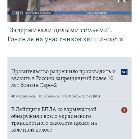
"Задерживали целыми семьями".
Гонения на участников хиппи-слёта