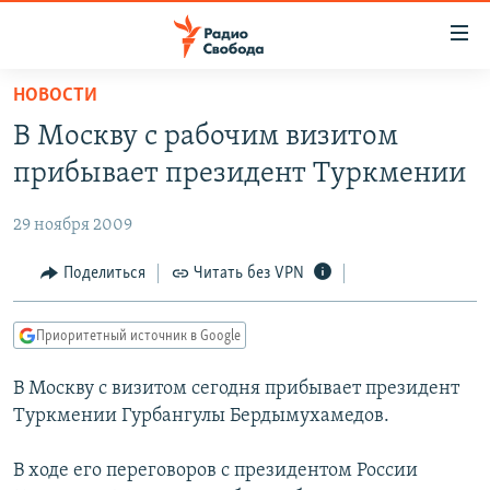
Ссылки
для
упрощенного
НОВОСТИ
ПРОГРАММЫ
доступа
В Москву с рабочим визитом
ПОДКАСТЫ
Вернуться
прибывает президент Туркмении
к
АВТОРСКИЕ ПРОЕКТЫ
основному
29 ноября 2009
ЦИТАТЫ СВОБОДЫ
содержанию
Вернутся
МНЕНИЯ
Поделиться
Читать без VPN
к
КУЛЬТУРА
главной
Приоритетный источник в Google
навигации
IDEL.РЕАЛИИ
Вернутся
В Москву с визитом сегодня прибывает президент
КАВКАЗ.РЕАЛИИ
к
Туркмении Гурбангулы Бердымухамедов.
СЕВЕР.РЕАЛИИ
поиску
В ходе его переговоров с президентом России
СИБИРЬ.РЕАЛИИ