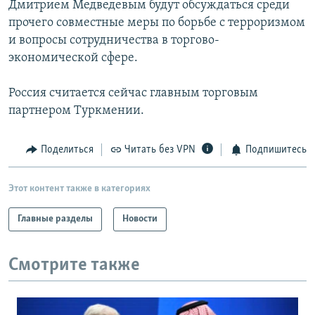
Дмитрием Медведевым будут обсуждаться среди
РАСПИСАНИЕ ВЕЩАНИЯ
прочего совместные меры по борьбе с терроризмом
ПОДПИШИТЕСЬ НА РАССЫЛКУ
и вопросы сотрудничества в торгово-
экономической сфере.
СОЦИАЛЬНЫЕ СЕТИ
Россия считается сейчас главным торговым
партнером Туркмении.
Поделиться
Читать без VPN
Подпишитесь
Все сайты РСЕ/РС
Этот контент также в категориях
Главные разделы
Новости
Смотрите также