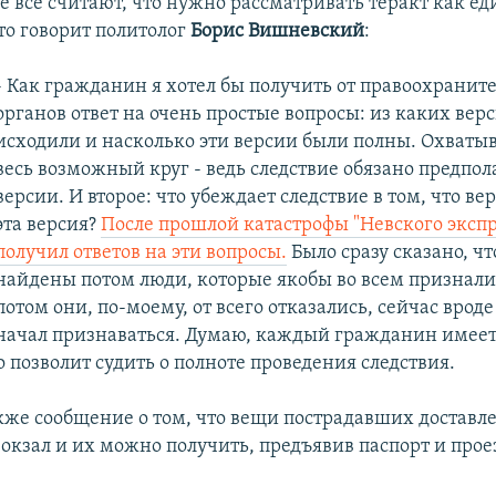
не все считают, что нужно рассматривать теракт как е
то говорит политолог
Борис Вишневский
:
- Как гражданин я хотел бы получить от правоохранит
органов ответ на очень простые вопросы: из каких вер
исходили и насколько эти версии были полны. Охваты
весь возможный круг - ведь следствие обязано предпол
версии. И второе: что убеждает следствие в том, что в
эта версия?
После прошлой катастрофы "Невского экспр
получил ответов на эти вопросы.
Было сразу сказано, что
найдены потом люди, которые якобы во всем признали
потом они, по-моему, от всего отказались, сейчас вроде
начал признаваться. Думаю, каждый гражданин имеет
то позволит судить о полноте проведения следствия.
кже сообщение о том, что вещи пострадавших доставл
окзал и их можно получить, предъявив паспорт и про