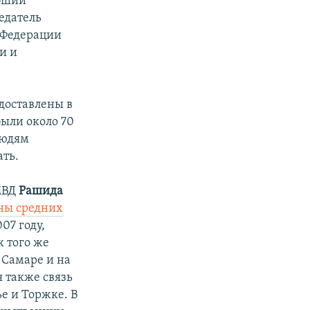
ибший
едатель
е Федерации
и и
доставлены в
ыли около 70
людям
ать.
МВД
Рашида
ны средних
07 году,
к того же
 Самаре и на
 также связь
е и Торжке. В