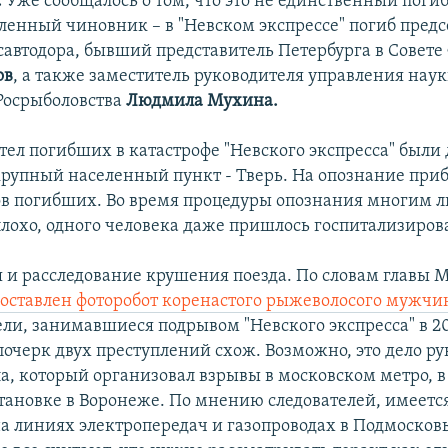
.
Уже сообщалось о том, что это не единственный пог
ленный чиновник – в "Невском экспрессе" погиб предс
савтодора, бывший представитель Петербурга в Совет
ов
, а также заместитель руководителя управления наук
Росрыболовства
Людмила Мухина.
тел погибших в катастрофе "Невского экспресса" были 
упный населенный пункт - Тверь. На опознание приб
в погибших. Во время процедуры опознания многим 
плохо, одного человека даже пришлось госпитализиров
 и расследование крушения поезда. По словам главы 
составлен фоторобот коренастого рыжеволосого мужчи
ли, занимавшиеся подрывом "Невского экспресса" в 20
почерк двух преступлений схож. Возможно, это дело ру
а, который организовал взрывы в московском метро, в
становке в Воронеже. По мнению следователей, имеется
на линиях электропередач и газопроводах в Подмосковь