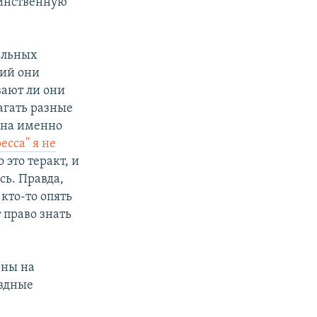
динственную
ельных
сий они
вают ли они
агать разные
ерна именно
есса" я не
 это теракт, и
сь. Правда,
 кто-то опять
 право знать
ены на
ездные