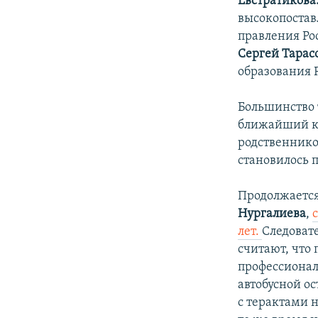
Евстратикова
высокопостав
правления Ро
Сергей Тарас
образования 
Большинство 
ближайший кр
родственнико
становилось 
Продолжается
Нургалиева
,
лет.
Следовате
считают, что 
профессионал
автобусной о
с терактами 