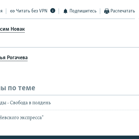
ся
Читать без VPN
Подпишитесь
Распечатать
сим Новак
ья Рогачева
ы по теме
ды - Свобода в полдень
евского экспресса"