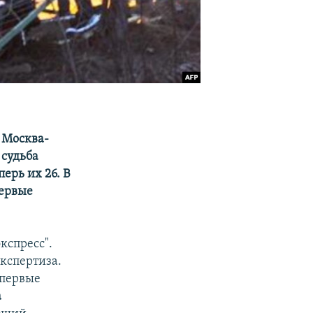
 Москва-
 судьба
ерь их 26. В
Первые
кспресс".
экспертиза.
 первые
а