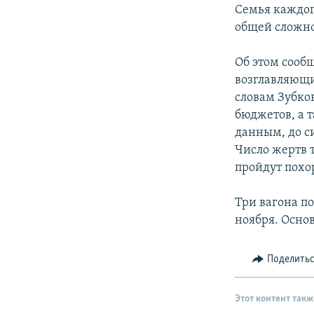
РАСПИСАНИЕ ВЕЩАНИЯ
Семья каждог
ПОДПИШИТЕСЬ НА РАССЫЛКУ
общей сложно
Об этом сооб
возглавляющ
словам Зубко
бюджетов, а 
данным, до си
Число жертв т
пройдут похо
Три вагона по
ноября. Основ
Поделить
Этот контент такж