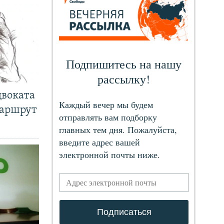
двоката
маршрут