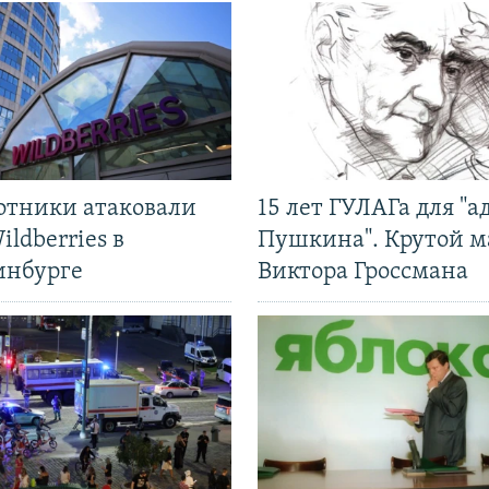
отники атаковали
15 лет ГУЛАГа для "а
ildberries в
Пушкина". Крутой 
инбурге
Виктора Гроссмана