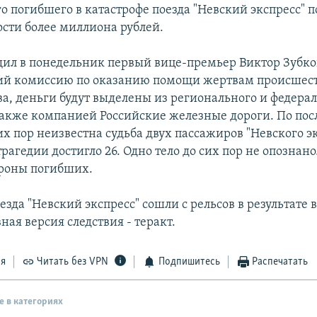
о погибшего в катастрофе поезда "Невский экспресс" п
сти более миллиона рублей.
щил в понедельник первый вице-премьер Виктор Зубко
ий комиссию по оказанию помощи жертвам происшест
ва, деньги будут выделены из регионального и федера
также компанией Российские железные дороги. По по
х пор неизвестна судьба двух пассажиров "Невского эк
рагедии достигло 26. Одно тело до сих пор не опознано
роны погибших.
езда "Невский экспресс" сошли с рельсов в результате 
ная версия следствия - теракт.
ся
Читать без VPN
Подпишитесь
Распечатать
е в категориях