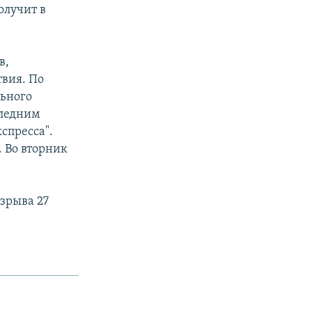
олучит в
в,
вия. По
льного
следним
спресса".
. Во вторник
взрыва 27