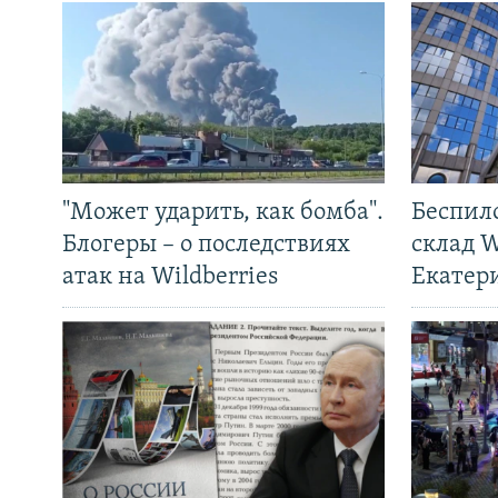
"Может ударить, как бомба".
Беспил
Блогеры – о последствиях
склад W
атак на Wildberries
Екатер