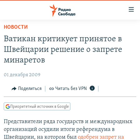
Ссылки
для
упрощенного
НОВОСТИ
ПРОГРАММЫ
доступа
Ватикан критикует принятое в
ПОДКАСТЫ
Вернуться
Швейцарии решение о запрете
к
АВТОРСКИЕ ПРОЕКТЫ
минаретов
основному
ЦИТАТЫ СВОБОДЫ
содержанию
01 декабря 2009
Вернутся
МНЕНИЯ
к
Поделиться
Читать без VPN
КУЛЬТУРА
главной
навигации
IDEL.РЕАЛИИ
Приоритетный источник в Google
Вернутся
КАВКАЗ.РЕАЛИИ
к
Представители ряда государств и международных
СЕВЕР.РЕАЛИИ
поиску
организаций осудили итоги референдума в
СИБИРЬ.РЕАЛИИ
Швейцарии, на котором был
одобрен запрет на