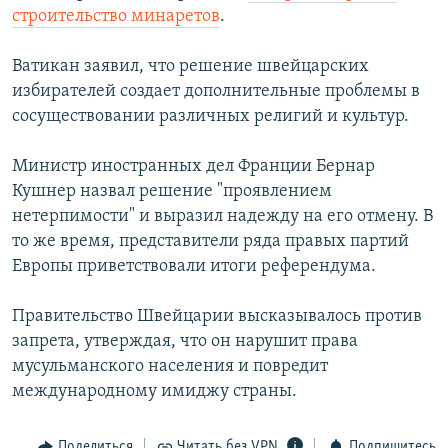
строительство минаретов
.
РАСПИСАНИЕ ВЕЩАНИЯ
ПОДПИШИТЕСЬ НА РАССЫЛКУ
Ватикан заявил, что решение швейцарских
избирателей создает дополнительные проблемы в
СОЦИАЛЬНЫЕ СЕТИ
сосуществовании различных религий и культур.
Министр иностранных дел Франции Бернар
Кушнер назвал решение "проявлением
нетерпимости" и выразил надежду на его отмену. В
то же время, представители ряда правых партий
Все сайты РСЕ/РС
Европы приветствовали итоги референдума.
Правительство Швейцарии высказывалось против
запрета, утверждая, что он нарушит права
мусульманского населения и повредит
международному имиджу страны.
Поделиться
Читать без VPN
Подпишитесь