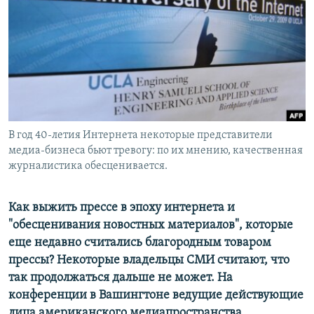
РАСПИСАНИЕ ВЕЩАНИЯ
ПОДПИШИТЕСЬ НА РАССЫЛКУ
СОЦИАЛЬНЫЕ СЕТИ
В год 40-летия Интернета некоторые представители
медиа-бизнеса бьют тревогу: по их мнению, качественная
журналистика обесценивается.
Все сайты РСЕ/РС
Как выжить прессе в эпоху интернета и
"обесценивания новостных материалов", которые
еще недавно считались благородным товаром
прессы? Некоторые владельцы СМИ считают, что
так продолжаться дальше не может. На
конференции в Вашингтоне ведущие действующие
лица американского медиапространства