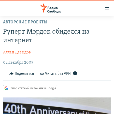
Ссылки
для
упрощенного
АВТОРСКИЕ ПРОЕКТЫ
ПРОГРАММЫ
доступа
Руперт Мэрдок обиделся на
ПОДКАСТЫ
Вернуться
интернет
к
АВТОРСКИЕ ПРОЕКТЫ
основному
Аллан Давыдов
ЦИТАТЫ СВОБОДЫ
содержанию
Вернутся
02 декабря 2009
МНЕНИЯ
к
КУЛЬТУРА
Поделиться
Читать без VPN
главной
навигации
IDEL.РЕАЛИИ
Вернутся
Приоритетный источник в Google
КАВКАЗ.РЕАЛИИ
к
СЕВЕР.РЕАЛИИ
поиску
СИБИРЬ.РЕАЛИИ