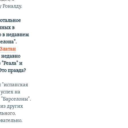
у Роналду.
тотальное
нных в
о в недавнем
елона".
Златан
о недавно
"Реала" и
Это правда?
я "испанская
 успех на
 "Барселоны".
 из других
льного.
вательно.