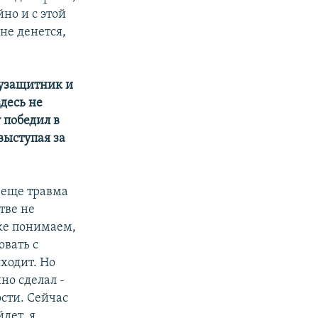
йно и с этой
не денется,
лузащитник и
десь не
 победил в
выступая за
м еще травма
тве не
 же понимаем,
овать с
сходит. Но
но сделал -
ости. Сейчас
дет, я