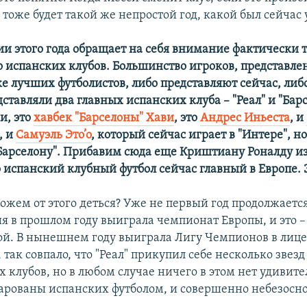
 тоже будет такой же непростой год, какой был сейчас 
ии этого года обращает на себя внимание фактически 
о испанских клубов. Большинство игроков, представле
ке лучших футболистов, либо представляют сейчас, либ
тавляли два главных испанских клуба – "Реал" и "Барс
и, это
хавбек "Барселоны" Хави
, это
Андрес Иньеста
, и
, и
Самуэль Это’о
, который сейчас играет в "Интере", н
"Барселону". Прибавим сюда еще Криштиану Роналду из 
 испанский клубный футбол сейчас главный в Европе. 
ожем от этого деться? Уже не первый год продолжаетс
я в прошлом году выиграла чемпионат Европы, и это –
ой. В нынешнем году выиграла Лигу Чемпионов в лице
 так совпало, что "Реал" прикупил себе несколько звезд
х клубов, но в любом случае ничего в этом нет удивите
чарованы испанских футболом, и совершенно небезосно