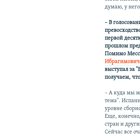
думаю, у него
– В голосован
превосходств
первой десят
прошлом предс
Помимо Месс
Ибрагимович
выступал за 
получаем, что
– А куда мы м
тема". Испани
уровне сборн
Еще, конечно,
стран и други
Сейчас все о