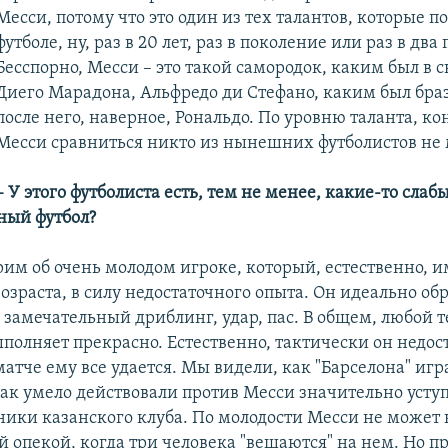
Месси, потому что это один из тех талантов, которые п
футболе, ну, раз в 20 лет, раз в поколение или раз в два
Бесспорно, Месси – это такой самородок, каким был в 
Диего Марадона, Альфредо ди Стефано, каким был браз
после него, наверное, Рональдо. По уровню таланта, кон
Месси сравниться никто из нынешних футболистов не 
– У этого футболиста есть, тем не менее, какие-то слаб
ный футбол?
рим об очень молодом игроке, который, естественно, 
возраста, в силу недостаточного опыта. Он идеально об
о замечательный дриблинг, удар, пас. В общем, любой
полняет прекрасно. Естественно, тактически он недос
атче ему все удается. Мы видели, как "Барселона" игр
как умело действовали против Месси значительно уст
ники казанского клуба. По молодости Месси не может 
й опекой, когда три человека "вешаются" на нем. Но п