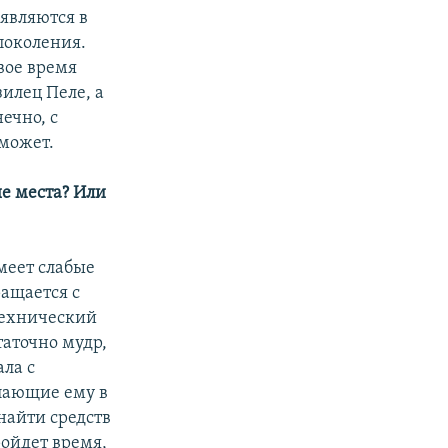
оявляются в
 поколения.
свое время
илец Пеле, а
ечно, с
может.
ые места? Или
имеет слабые
ращается с
 технический
таточно мудр,
ала с
упающие ему в
найти средств
ройдет время,