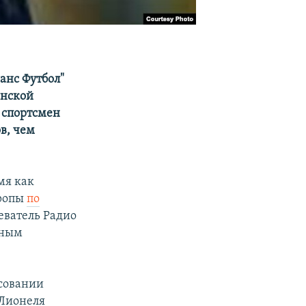
анс Футбол"
анской
 спортсмен
в, чем
мя как
вропы
по
реватель Радио
ьным
осовании
 Лионеля