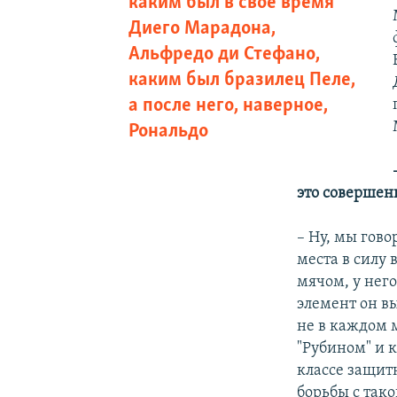
каким был в свое время
Диего Марадона,
Альфредо ди Стефано,
каким был бразилец Пеле,
а после него, наверное,
Рональдо
это совершен
– Ну, мы гово
места в силу 
мячом, у нег
элемент он вы
не в каждом м
"Рубином" и 
классе защит
борьбы с тако