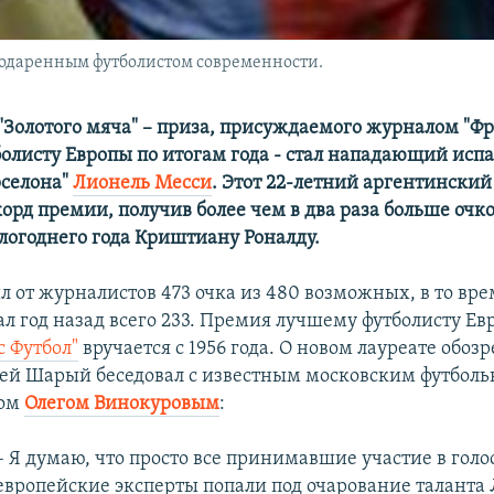
одаренным футболистом современности.
"Золотого мяча" – приза, присуждаемого журналом "Фр
олисту Европы по итогам года - стал нападающий исп
рселона"
Лионель Месси
. Этот 22-летний аргентинский
орд премии, получив более чем в два раза больше очко
логоднего года Криштиану Роналду.
л от журналистов 473 очка из 480 возможных, в то вре
ал год назад всего 233. Премия лучшему футболисту Е
с Футбол"
вручается с 1956 года. О новом лауреате обоз
ей Шарый беседовал с известным московским футбол
ром
Олегом Винокуровым
:
– Я думаю, что просто все принимавшие участие в гол
европейские эксперты попали под очарование таланта