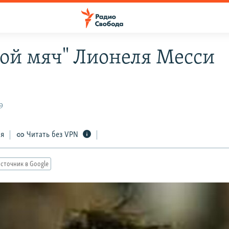
той мяч" Лионеля Месси
9
ся
Читать без VPN
сточник в Google