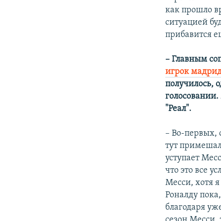
как прошло вр
ситуацией буд
прибавится е
– Главным со
игрок мадрид
получилось, о
голосовании. 
"Реал".
– Во-первых, 
тут примешал
уступает Месс
что это все у
Месси, хотя я
Роналду пока,
благодаря уже
сезон Месси, 