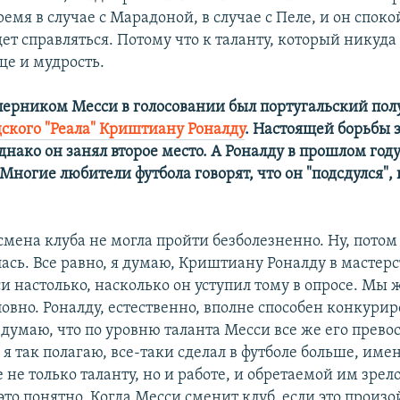
емя в случае с Марадоной, в случае с Пеле, и он споко
ет справляться. Потому что к таланту, который никуда 
ще и мудрость.
перником Месси в голосовании был португальский по
ского "Реала" Криштиану Роналду
. Настоящей борьбы з
днако он занял второе место. А Роналду в прошлом году
Многие любители футбола говорят, что он "подсдулся", 
смена клуба не могла пройти безболезненно. Ну, пото
ась. Все равно, я думаю, Криштиану Роналду в мастерс
и настолько, насколько он уступил тому в опросе. Мы
словно. Роналду, естественно, вполне способен конкурир
 думаю, что по уровню таланта Месси все же его прево
 я так полагаю, все-таки сделал в футболе больше, имен
 не только таланту, но и работе, и обретаемой им зрел
это понятно. Когда Месси сменит клуб, если это произой