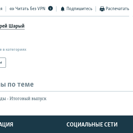
ся
Читать без VPN
Подпишитесь
Распечатать
рей Шарый
е в категориях
ы
ы по теме
ды - Итоговый выпуск
АЦИЯ
СОЦИАЛЬНЫЕ СЕТИ