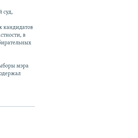
 суд,
х кандидатов
стности, в
збирательных
выборы мэра
 одержал