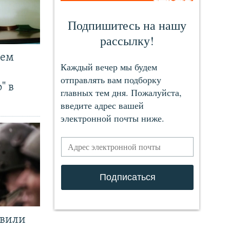
чем
" в
явили