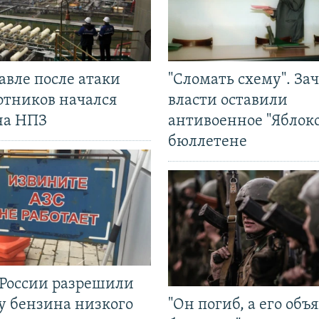
авле после атаки
"Сломать схему". За
отников начался
власти оставили
на НПЗ
антивоенное "Яблоко
бюллетене
 России разрешили
у бензина низкого
"Он погиб, а его объ