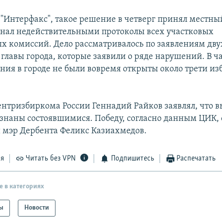
 "Интерфакс", такое решение в четверг принял местный
нал недействительными протоколы всех участковых
х комиссий. Дело рассматривалось по заявлениям дву
главы города, которые заявили о ряде нарушений. В ча
ания в городе не были вовремя открыты около трети и
ентризбиркома России Геннадий Райков заявлял, что 
знаны состоявшимися. Победу, согласно данным ЦИК,
мэр Дербента Феликс Казиахмедов.
ся
Читать без VPN
Подпишитесь
Распечатать
е в категориях
ы
Новости