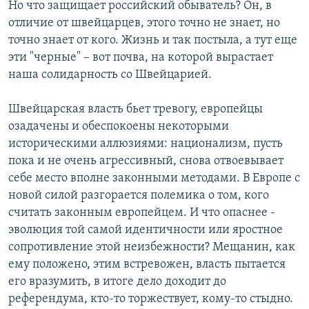
Но что защищает российский обыватель? Он, в
отличие от швейцарцев, этого точно не знает, но
точно знает от кого. Жизнь и так постыла, а тут еще
эти "черные" – вот почва, на которой вырастает
наша солидарность со Швейцарией.
Швейцарская власть бьет тревогу, европейцы
озадачены и обеспокоены некоторыми
историческими аллюзиями: национализм, пусть
пока и не очень агрессивный, снова отвоевывает
себе место вполне законными методами. В Европе с
новой силой разгорается полемика о том, кого
считать законным европейцем. И что опаснее -
эволюция той самой идентичности или яростное
сопротивление этой неизбежности? Мещанин, как
ему положено, этим встревожен, власть пытается
его вразумить, в итоге дело доходит до
референдума, кто-то торжествует, кому-то стыдно.