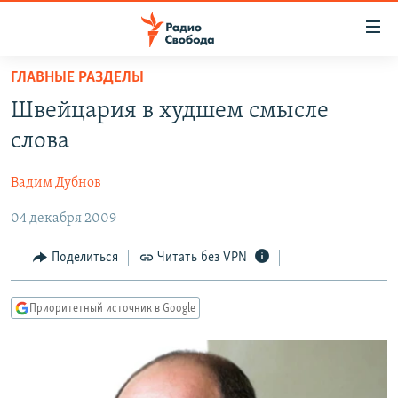
Ссылки
для
упрощенного
ГЛАВНЫЕ РАЗДЕЛЫ
ПРОГРАММЫ
доступа
Швейцария в худшем смысле
ПОДКАСТЫ
Вернуться
слова
к
АВТОРСКИЕ ПРОЕКТЫ
основному
Вадим Дубнов
ЦИТАТЫ СВОБОДЫ
содержанию
Вернутся
04 декабря 2009
МНЕНИЯ
к
КУЛЬТУРА
Поделиться
Читать без VPN
главной
навигации
IDEL.РЕАЛИИ
Вернутся
Приоритетный источник в Google
КАВКАЗ.РЕАЛИИ
к
СЕВЕР.РЕАЛИИ
поиску
СИБИРЬ.РЕАЛИИ