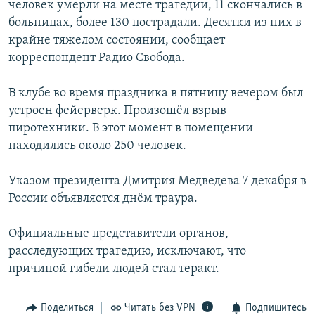
человек умерли на месте трагедии, 11 скончались в
РАСПИСАНИЕ ВЕЩАНИЯ
больницах, более 130 пострадали. Десятки из них в
ПОДПИШИТЕСЬ НА РАССЫЛКУ
крайне тяжелом состоянии, сообщает
корреспондент Радио Свобода.
СОЦИАЛЬНЫЕ СЕТИ
В клубе во время праздника в пятницу вечером был
устроен фейерверк. Произошёл взрыв
пиротехники. В этот момент в помещении
находились около 250 человек.
Все сайты РСЕ/РС
Указом президента Дмитрия Медведева 7 декабря в
России объявляется днём траура.
Официальные представители органов,
расследующих трагедию, исключают, что
причиной гибели людей стал теракт.
Поделиться
Читать без VPN
Подпишитесь