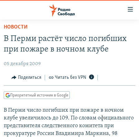
Ссылки
для
упрощенного
НОВОСТИ
ПРОГРАММЫ
доступа
В Перми растёт число погибших
ПОДКАСТЫ
Вернуться
при пожаре в ночном клубе
к
АВТОРСКИЕ ПРОЕКТЫ
основному
05 декабря 2009
ЦИТАТЫ СВОБОДЫ
содержанию
Вернутся
МНЕНИЯ
Поделиться
Читать без VPN
к
КУЛЬТУРА
главной
Приоритетный источник в Google
навигации
IDEL.РЕАЛИИ
Вернутся
В Перми число погибших при пожаре в ночном
КАВКАЗ.РЕАЛИИ
к
клубе увеличилось до 109. По словам официального
СЕВЕР.РЕАЛИИ
поиску
представителя следственного комитета при
прокуратуре России Владимира Маркина, 98
СИБИРЬ.РЕАЛИИ