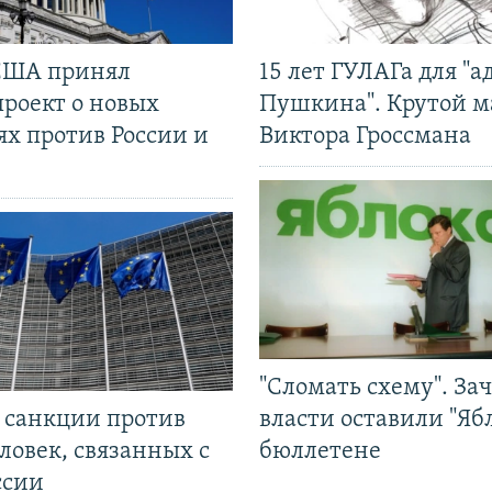
США принял
15 лет ГУЛАГа для "а
проект о новых
Пушкина". Крутой 
ях против России и
Виктора Гроссмана
"Сломать схему". За
л санкции против
власти оставили "Ябл
ловек, связанных с
бюллетене
ссии