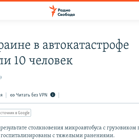
раине в автокатастрофе
ли 10 человек
9
ся
Читать без VPN
сточник в Google
 результате столкновения микроавтобуса с грузовиком 
е госпитализированы с тяжелыми ранениями.