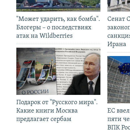
"Может ударить, как бомба".
Сенат 
Блогеры – о последствиях
законо
атак на Wildberries
санкци
Ирана
Подарок от "Русского мира".
Какие книги Москва
ЕС вве
предлагает сербам
пяти че
ВПК Ро