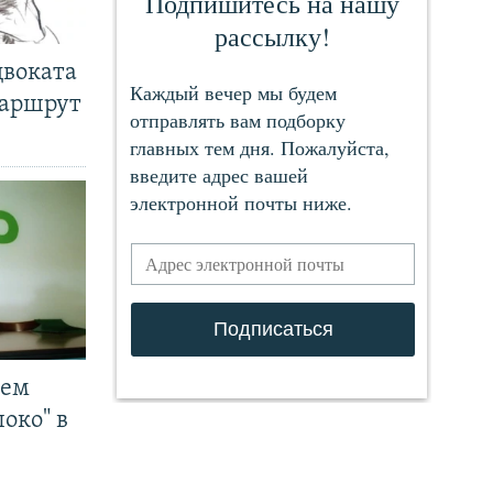
двоката
маршрут
чем
око" в