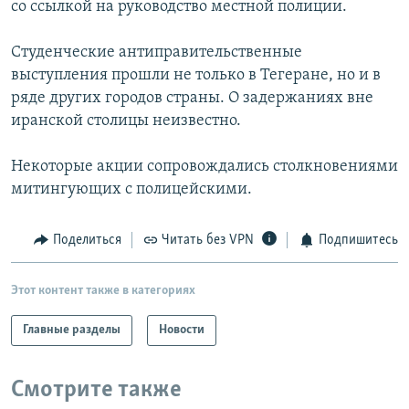
со ссылкой на руководство местной полиции.
РАСПИСАНИЕ ВЕЩАНИЯ
ПОДПИШИТЕСЬ НА РАССЫЛКУ
Студенческие антиправительственные
выступления прошли не только в Тегеране, но и в
ряде других городов страны. О задержаниях вне
СОЦИАЛЬНЫЕ СЕТИ
иранской столицы неизвестно.
Некоторые акции сопровождались столкновениями
митингующих с полицейскими.
Все сайты РСЕ/РС
Поделиться
Читать без VPN
Подпишитесь
Этот контент также в категориях
Главные разделы
Новости
Смотрите также