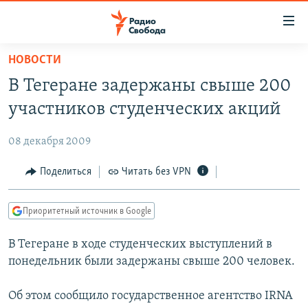
Ссылки
для
упрощенного
НОВОСТИ
ПРОГРАММЫ
доступа
В Тегеране задержаны свыше 200
ПОДКАСТЫ
Вернуться
участников студенческих акций
к
АВТОРСКИЕ ПРОЕКТЫ
основному
08 декабря 2009
ЦИТАТЫ СВОБОДЫ
содержанию
Вернутся
МНЕНИЯ
Поделиться
Читать без VPN
к
КУЛЬТУРА
главной
Приоритетный источник в Google
навигации
IDEL.РЕАЛИИ
Вернутся
В Тегеране в ходе студенческих выступлений в
КАВКАЗ.РЕАЛИИ
к
понедельник были задержаны свыше 200 человек.
СЕВЕР.РЕАЛИИ
поиску
Об этом сообщило государственное агентство IRNA
СИБИРЬ.РЕАЛИИ