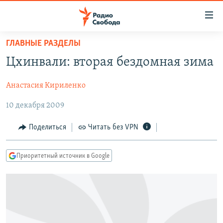
Ссылки
для
упрощенного
ГЛАВНЫЕ РАЗДЕЛЫ
ПРОГРАММЫ
доступа
Цхинвали: вторая бездомная зима
ПОДКАСТЫ
Вернуться
к
Анастасия Кириленко
АВТОРСКИЕ ПРОЕКТЫ
основному
10 декабря 2009
ЦИТАТЫ СВОБОДЫ
содержанию
Вернутся
МНЕНИЯ
Поделиться
Читать без VPN
к
КУЛЬТУРА
главной
Приоритетный источник в Google
навигации
IDEL.РЕАЛИИ
Вернутся
КАВКАЗ.РЕАЛИИ
к
СЕВЕР.РЕАЛИИ
поиску
СИБИРЬ.РЕАЛИИ