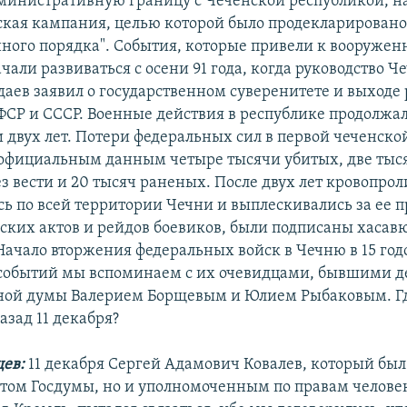
министративную границу с Чеченской республикой, н
ская кампания, целью которой было продекларировано
ного порядка". События, которые привели к вооружен
чали развиваться с осени 91 года, когда руководство Ч
даев заявил о государственном суверенитете и выходе
СФСР и СССР. Военные действия в республике продолжал
и двух лет. Потери федеральных сил в первой чеченско
 официальным данным четыре тысячи убитых, две тыс
з вести и 20 тысяч раненых. После двух лет кровопрол
сь по всей территории Чечни и выплескивались за ее п
ских актов и рейдов боевиков, были подписаны хасав
Начало вторжения федеральных войск в Чечню в 15 го
событий мы вспоминаем с их очевидцами, бывшими д
ной думы Валерием Борщевым и Юлием Рыбаковым. Г
назад 11 декабря?
щев:
11 декабря Сергей Адамович Ковалев, который был
атом Госдумы, но и уполномоченным по правам челове