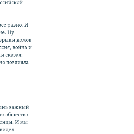
оссийской
се равно. И
не. Ну
взрывы домов
ссия, война и
бы сказал:
ьно повлияла
очень важный
то общество
ченцы. И мы
увидел