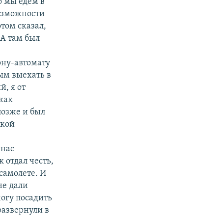
о мы едем в
возможности
этом сказал,
 А там был
ону-автомату
вым выехать в
, я от
как
позже и был
ской
 нас
 отдал честь,
самолете. И
не дали
могу посадить
развернули в