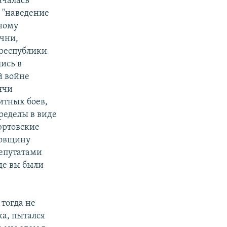
ачалась
 "наведение
ному
ечни,
 республики
ись в
й войне
ячи
итных боев,
ределы в виде
юртовские
довщину
епутатами
де вы были
 тогда не
ка, пытался