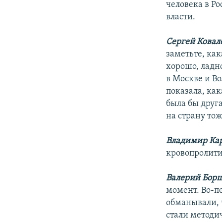
человека в Р
власти.
Сергей Ковал
заметьте, ка
хорошо, ладн
в Москве и Во
показала, как
была бы друга
на страну тож
Владимир Ка
кровопролити
Валерий Бор
момент. Во-п
обманывали, 
стали методи