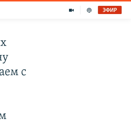
ЭФИР
ых
ну
аем с
м