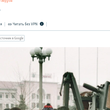
-Мурза
9
ся
Читать без VPN
сточник в Google