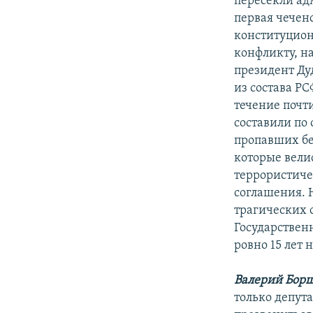
пересекли ад
первая чечен
конституцион
конфликту, на
президент Ду
из состава Р
течение почт
составили по
пропавших бе
которые вели
террористиче
соглашения. 
трагических 
Государствен
ровно 15 лет 
Валерий Бор
только депут