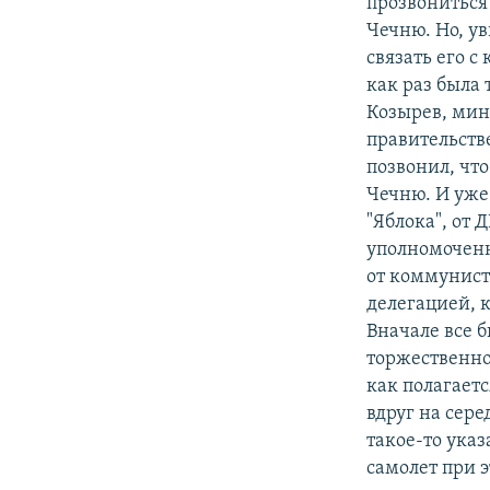
прозвониться 
Чечню. Но, у
связать его с
как раз была 
Козырев, мин
правительств
позвонил, что
Чечню. И уже
"Яблока", от
уполномоченн
от коммунист
делегацией, 
Вначале все б
торжественно
как полагает
вдруг на сере
такое-то указ
самолет при э