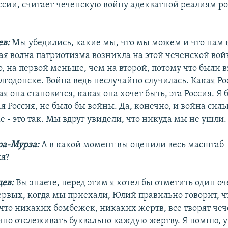
оссии, считает чеченскую войну адекватной реалиям р
ев:
Мы убедились, какие мы, что мы можем и что нам в
кая волна патриотизма возникла на этой чеченской вой
о, на первой меньше, чем на второй, потому что были 
лгодонске. Война ведь неслучайно случилась. Какая Ро
ая она становится, какая она хочет быть, эта Россия. Я 
я Россия, не было бы войны. Да, конечно, и война сил
е - это так. Мы вдруг увидели, что никуда мы не ушли.
ра-Мурза:
А в какой момент вы оценили весь масштаб
я?
щев:
Вы знаете, перед этим я хотел бы отметить один 
ервых, когда мы приехали, Юлий правильно говорит, ч
что никаких бомбежек, никаких жертв, все творят че
чно отслеживать буквально каждую жертву. Я помню, 