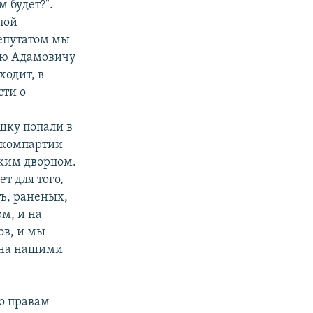
м будет?".
ппой
епутатом мы
гею Адамовичу
ходит, в
сти о
шку попали в
 компартии
ским дворцом.
ет для того,
ь, раненых,
рм, и на
ов, и мы
ана нашими
о правам