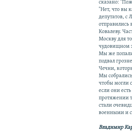
сказано: "Пож
"Нет, что вы 
депутатов, с
отправились 
Ковалеву. Час
Москву для т
чудовищном з
Мы же попали
подвал грозн
Чечни, котор
Мы собрались 
чтобы могли 
если они есть
протяжении т
стали очевид
военными и 
Владимир Ка