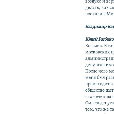
воздухе и вер
делать, как с
поехали в Ми
Владимир Ка
Юлий Рыбако
Ковалев. В то
московских п
администраци
депутатским 
После чего м
меня был раз
происходит в 
общество пыта
что чеченцы 
Смысл депута
том, что же 