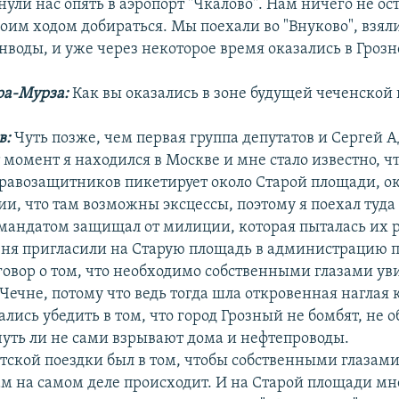
нули нас опять в аэропорт "Чкалово". Нам ничего не ос
воим ходом добираться. Мы поехали во "Внуково", взял
нводы, и уже через некоторое время оказались в Грозн
ра-Мурза:
Как вы оказались в зоне будущей чеченской
в:
Чуть позже, чем первая группа депутатов и Сергей 
т момент я находился в Москве и мне стало известно, ч
равозащитников пикетирует около Старой площади, о
и, что там возможны эксцессы, поэтому я поехал туда
мандатом защищал от милиции, которая пыталась их р
еня пригласили на Старую площадь в администрацию п
говор о том, что необходимо собственными глазами уви
Чечне, потому что ведь тогда шла откровенная наглая к
лись убедить в том, что город Грозный не бомбят, не 
чуть ли не сами взрывают дома и нефтепроводы.
тской поездки был в том, чтобы собственными глазами
там на самом деле происходит. И на Старой площади мн