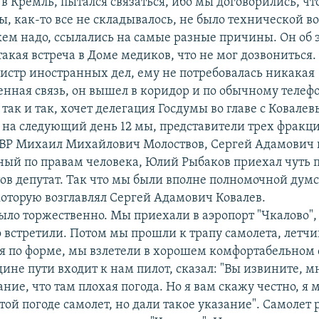
в Кремль, пытался связаться, ибо мы договорились, чт
вы, как-то все не складывалось, не было технической 
 кем надо, ссылались на самые разные причины. Он об 
такая встреча в Доме медиков, что не мог дозвониться.
истр иностранных дел, ему не потребовалась никакая
енная связь, он вышел в коридор и по обычному телеф
 так и так, хочет делегация Госдумы во главе с Ковале
 на следующий день 12 мы, представители трех фракций
 ДВР Михаил Михайлович Молоствов, Сергей Адамович 
ый по правам человека, Юлий Рыбаков приехал чуть 
ов депутат. Так что мы были вполне полномочной дум
которую возглавлял Сергей Адамович Ковалев.
ыло торжественно. Мы приехали в аэропорт "Чкалово",
 встретили. Потом мы прошли к трапу самолета, летчик
ся по форме, мы взлетели в хорошем комфортабельном 
дине пути входит к нам пилот, сказал: "Вы извините, м
ание, что там плохая погода. Но я вам скажу честно, я 
той погоде самолет, но дали такое указание". Самолет 