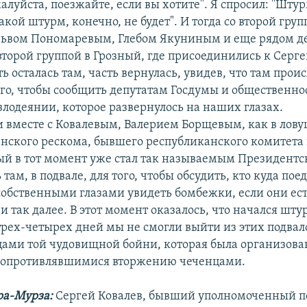
алуйста, поезжайте, если вы хотите". Я спросил: "Штур
какой штурм, конечно, не будет". И тогда со второй гру
 Львом Пономаревым, Глебом Якуниным и еще рядом д
второй группой в Грозный, где присоединились к Сер
ть осталась там, часть вернулась, увидев, что там проис
ого, чтобы сообщить депутатам Госдумы и общественно
лодеянии, которое развернулось на наших глазах.
 вместе с Ковалевым, Валерием Борщевым, как в лову
енского рескома, бывшего республиканского комитета
ый в тот момент уже стал так называемым Президент
там, в подвале, для того, чтобы обсудить, кто куда поед
собственными глазами увидеть бомбежки, если они ест
 и так далее. В этот момент оказалось, что начался шту
рех-четырех дней мы не смогли выйти из этих подвал
цами той чудовищной бойни, которая была организов
сопротивлявшимися вторжению чеченцами.
ра-Мурза:
Сергей Ковалев, бывший уполномоченный п