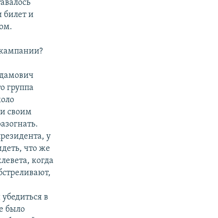
тавалось
и билет и
ом.
 кампании?
Адамович
то группа
коло
 и своим
азогнать.
резидента, у
деть, что же
левета, когда
обстреливают,
 убедиться в
е было