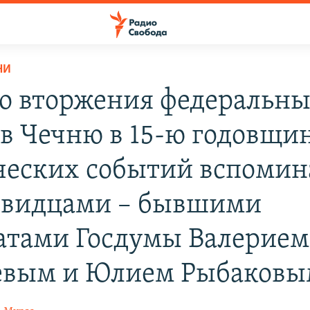
НИ
о вторжения федеральн
 в Чечню в 15-ю годовщи
ческих событий вспомин
евидцами – бывшими
атами Госдумы Валерием
вым и Юлием Рыбаковы