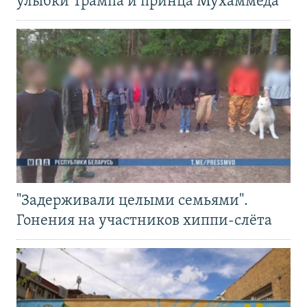
улыбки Трампа и принца Мухаммеда
"Задерживали целыми семьями".
Гонения на участников хиппи-слёта