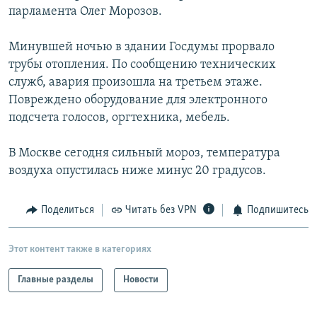
парламента Олег Морозов.
РАСПИСАНИЕ ВЕЩАНИЯ
ПОДПИШИТЕСЬ НА РАССЫЛКУ
Минувшей ночью в здании Госдумы прорвало
трубы отопления. По сообщению технических
СОЦИАЛЬНЫЕ СЕТИ
служб, авария произошла на третьем этаже.
Повреждено оборудование для электронного
подсчета голосов, оргтехника, мебель.
В Москве сегодня сильный мороз, температура
воздуха опустилась ниже минус 20 градусов.
Все сайты РСЕ/РС
Поделиться
Читать без VPN
Подпишитесь
Этот контент также в категориях
Главные разделы
Новости