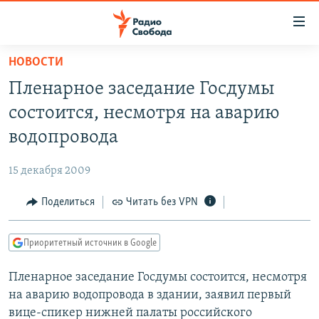
Ссылки
для
упрощенного
НОВОСТИ
ПРОГРАММЫ
доступа
Пленарное заседание Госдумы
ПОДКАСТЫ
Вернуться
состоится, несмотря на аварию
к
АВТОРСКИЕ ПРОЕКТЫ
водопровода
основному
ЦИТАТЫ СВОБОДЫ
содержанию
15 декабря 2009
Вернутся
МНЕНИЯ
к
Поделиться
Читать без VPN
КУЛЬТУРА
главной
навигации
IDEL.РЕАЛИИ
Приоритетный источник в Google
Вернутся
КАВКАЗ.РЕАЛИИ
к
Пленарное заседание Госдумы состоится, несмотря
СЕВЕР.РЕАЛИИ
поиску
на аварию водопровода в здании, заявил первый
СИБИРЬ.РЕАЛИИ
вице-спикер нижней палаты российского