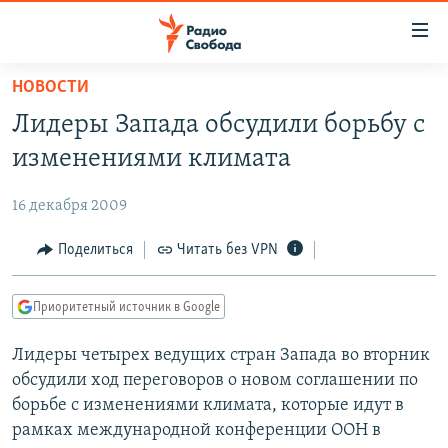
Ссылки
для
упрощенного
НОВОСТИ
ПРОГРАММЫ
доступа
Лидеры Запада обсудили борьбу с
ПОДКАСТЫ
Вернуться
изменениями климата
к
АВТОРСКИЕ ПРОЕКТЫ
основному
16 декабря 2009
ЦИТАТЫ СВОБОДЫ
содержанию
Вернутся
МНЕНИЯ
Поделиться
Читать без VPN
к
КУЛЬТУРА
главной
Приоритетный источник в Google
навигации
IDEL.РЕАЛИИ
Вернутся
Лидеры четырех ведущих стран Запада во вторник
КАВКАЗ.РЕАЛИИ
к
обсудили ход переговоров о новом соглашении по
СЕВЕР.РЕАЛИИ
поиску
борьбе с изменениями климата, которые идут в
рамках международной конференции ООН в
СИБИРЬ.РЕАЛИИ