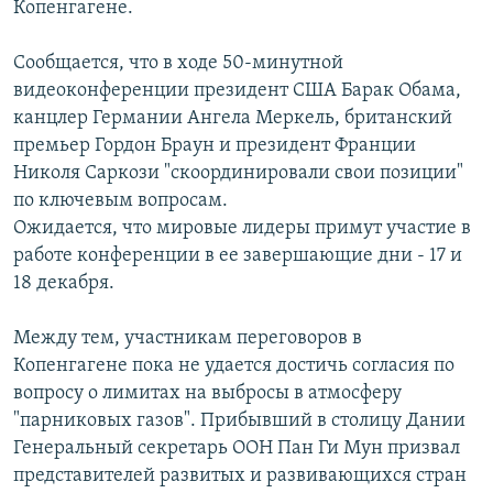
Копенгагене.
РАСПИСАНИЕ ВЕЩАНИЯ
ПОДПИШИТЕСЬ НА РАССЫЛКУ
Сообщается, что в ходе 50-минутной
видеоконференции президент США Барак Обама,
канцлер Германии Ангела Меркель, британский
СОЦИАЛЬНЫЕ СЕТИ
премьер Гордон Браун и президент Франции
Николя Саркози "скоординировали свои позиции"
по ключевым вопросам.
Ожидается, что мировые лидеры примут участие в
работе конференции в ее завершающие дни - 17 и
Все сайты РСЕ/РС
18 декабря.
Между тем, участникам переговоров в
Копенгагене пока не удается достичь согласия по
вопросу о лимитах на выбросы в атмосферу
"парниковых газов". Прибывший в столицу Дании
Генеральный секретарь ООН Пан Ги Мун призвал
представителей развитых и развивающихся стран