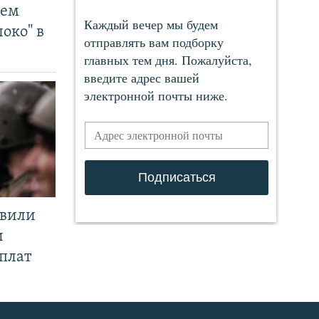
чем
око" в
явили
и
плат