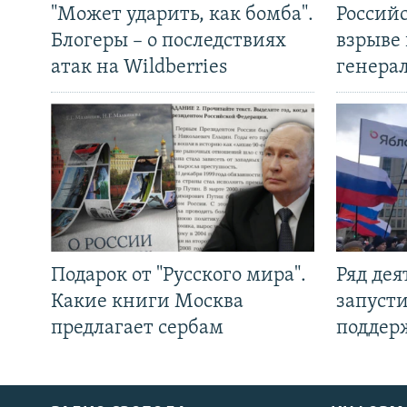
"Может ударить, как бомба".
Россий
Блогеры – о последствиях
взрыве 
атак на Wildberries
генера
Подарок от "Русского мира".
Ряд де
Какие книги Москва
запуст
предлагает сербам
поддер