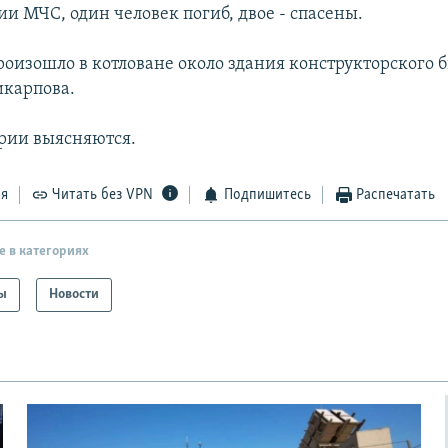
и МЧС, один человек погиб, двое - спасены.
оизошло в котловане около здания конструкторского 
икарпова.
рии выясняются.
ся
Читать без VPN
Подпишитесь
Распечатать
е в категориях
ы
Новости