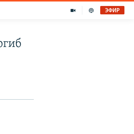
ЭФИР
огиб