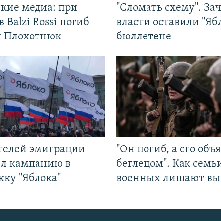
ские медиа: при
"Сломать схему". За
в Balzi Rossi погиб
власти оставили "Ябл
л Плохотнюк
бюллетене
ятелей эмиграции
"Он погиб, а его объ
ил кампанию в
беглецом". Как семь
жку "Яблока"
военных лишают вы