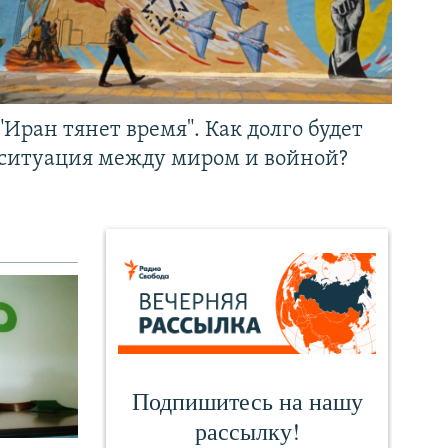
"Иран тянет время". Как долго будет
ситуация между миром и войной?