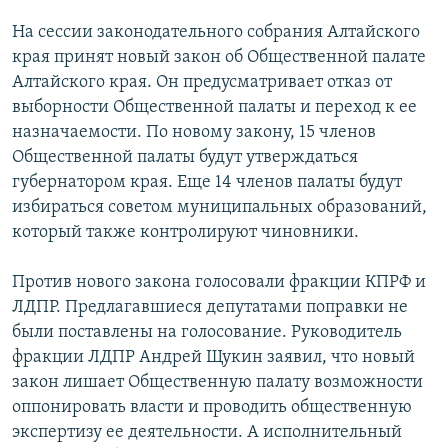
РАСПИСАНИЕ ВЕЩАНИЯ
На сессии законодательного собрания Алтайского
ПОДПИШИТЕСЬ НА РАССЫЛКУ
края принят новый закон об Общественной палате
Алтайского края. Он предусматривает отказ от
выборности Общественной палаты и переход к ее
СОЦИАЛЬНЫЕ СЕТИ
назначаемости. По новому закону, 15 членов
Общественной палаты будут утверждаться
губернатором края. Еще 14 членов палаты будут
избираться советом муниципальных образований,
который также контролируют чиновники.
Все сайты РСЕ/РС
Против нового закона голосовали фракции КПРФ и
ЛДПР. Предлагавшиеся депутатами поправки не
были поставлены на голосование. Руководитель
фракции ЛДПР Андрей Щукин заявил, что новый
закон лишает Общественную палату возможности
оппонировать власти и проводить общественную
экспертизу ее деятельности. А исполнительный