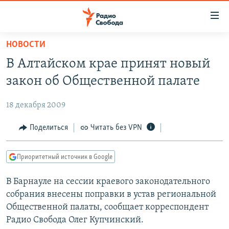
Ссылки
для
упрощенного
НОВОСТИ
ПРОГРАММЫ
доступа
В Алтайском крае принят новый
ПОДКАСТЫ
Вернуться
закон об Общественной палате
к
АВТОРСКИЕ ПРОЕКТЫ
основному
18 декабря 2009
ЦИТАТЫ СВОБОДЫ
содержанию
Вернутся
МНЕНИЯ
Поделиться
Читать без VPN
к
КУЛЬТУРА
главной
Приоритетный источник в Google
навигации
IDEL.РЕАЛИИ
Вернутся
В Барнауле на сессии краевого законодательного
КАВКАЗ.РЕАЛИИ
к
собрания внесены поправки в устав региональной
СЕВЕР.РЕАЛИИ
поиску
Общественной палаты, сообщает корреспондент
Радио Свобода Олег Купчинский.
СИБИРЬ.РЕАЛИИ